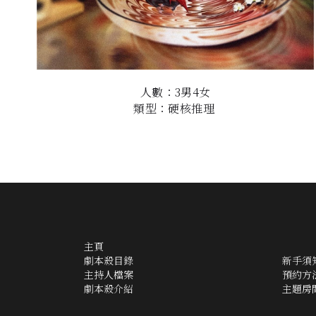
人數：3男4女
類型：硬核推理
主頁
劇本殺目錄
新手須
主持人檔案
預約方
劇本殺介紹
主題房