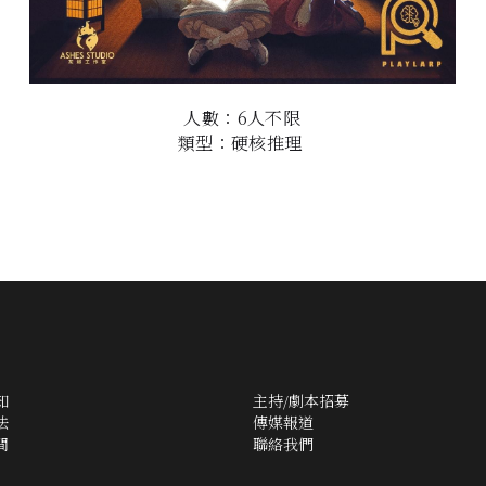
人數：6人不限
類型：硬核推理
知
主持/劇本招募
法
傳媒報道
間
聯絡我們