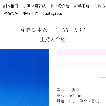
劇本相冊
拼團快團群組
劇本殺介紹
新手須知
預約方
傳媒報道
聯絡我們
Instagram
香港劇本殺│PLAYLARP
主持人介紹
星座：天蠍座 
身高：164 cm
興趣：泰拳、潛水、書法 