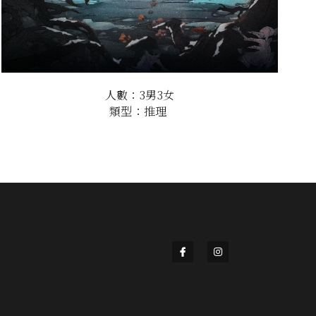
人數：3男3女
類型：推理