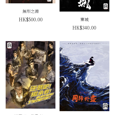
主題房間
無形之淵
HK$500.00
寨城
會員優惠
HK$340.00
學生優惠
主持/劇本招募
到址及團建服務
傳媒報道
聯絡我們
Instagram
搜索