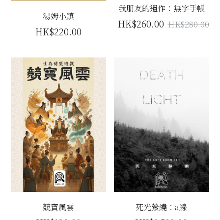
我朋友的遺作：無字手帳
立即預約
湯姆小鎮
HK$260.00
HK$280.00
HK$220.00
競寶風雲
死光縈繞：a線