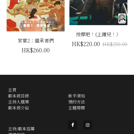
按摩吧！(上鐘兒！）
家宴2：繼承者們
HK$220.00
HK$250.00
HK$260.00
主頁
劇本殺目錄
新手須知
主持人檔案
預約方法
劇本殺介紹
主題房間
主持/劇本招募