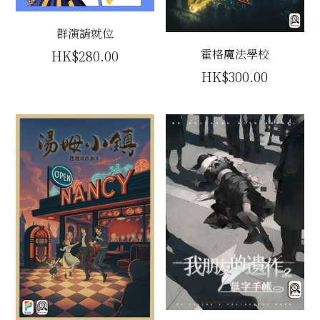
主題房間
群演請就位
霍格魔法學校
HK$280.00
會員優惠
HK$300.00
學生優惠
主持/劇本招募
到址及團建服務
傳媒報道
聯絡我們
Instagram
搜索