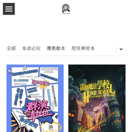
×
商品分類
主頁
所有商品分類
劇本殺目錄
新本預告
全部
本店必玩
優惠劇本
尾班車短本
主持人檔案
劇本相冊
拼團快團群組
劇本殺介紹
新手須知
預約方法