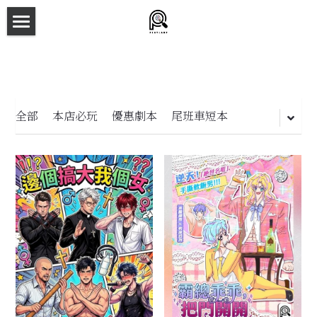
×
商品分類
主頁
所有商品分類
劇本殺目錄
新本預告
全部
本店必玩
優惠劇本
尾班車短本
主持人檔案
劇本相冊
拼團快團群組
劇本殺介紹
新手須知
預約方法