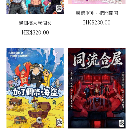
主題房間
霸總乖乖，把門開開
HK$230.00
邊個搞大我個女
會員優惠
HK$320.00
學生優惠
主持/劇本招募
到址及團建服務
傳媒報道
聯絡我們
Instagram
搜索