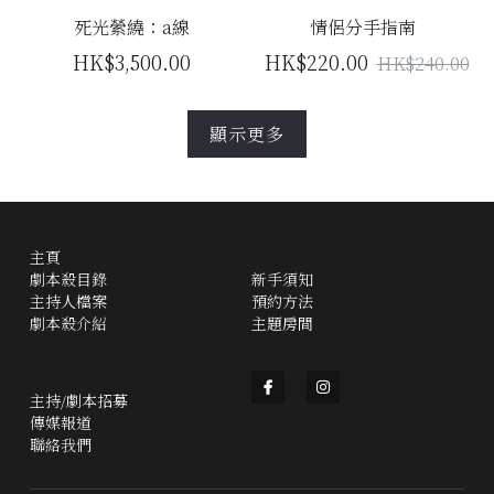
死光縈繞：a線
情侶分手指南
HK$3,500.00
HK$220.00
HK$240.00
顯示更多
主頁
劇本殺目錄
新手須知
主持人檔案
預約方法
劇本殺介紹
主題房間
主持/劇本招募
傳媒報道
聯絡我們