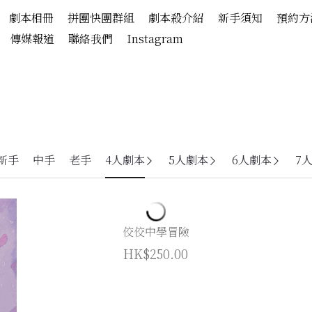
劇本相冊
拼團快團群組
劇本殺介紹
新手須知
預約方
傳媒報道
聯絡我們
Instagram
新手
中手
老手
4人劇本
5人劇本
6人劇本
7
佼佼中學冒險
HK$250.00