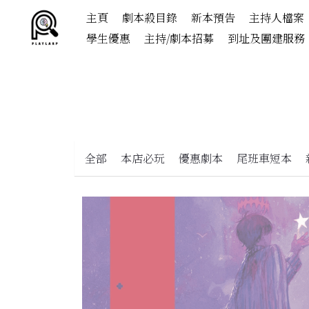
主頁
劇本殺目錄
新本預告
主持人檔案
學生優惠
主持/劇本招募
到址及團建服務
全部
本店必玩
優惠劇本
尾班車短本