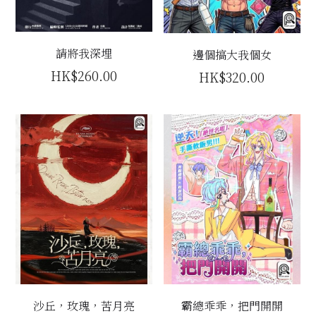
主題房間
請將我深埋
邊個搞大我個女
會員優惠
HK$260.00
HK$320.00
學生優惠
主持/劇本招募
到址及團建服務
傳媒報道
聯絡我們
Instagram
搜索
沙丘，玫瑰，苦月亮
霸總乖乖，把門開開