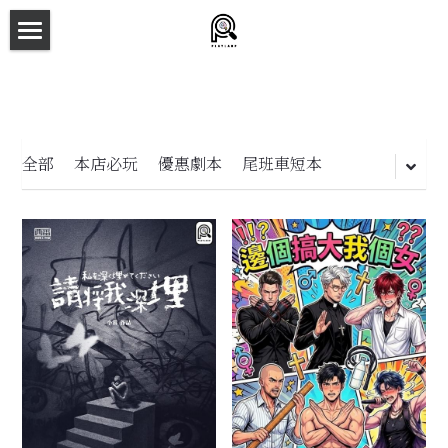
×
商品分類
主頁
所有商品分類
劇本殺目錄
新本預告
全部
本店必玩
優惠劇本
尾班車短本
主持人檔案
劇本相冊
拼團快團群組
劇本殺介紹
新手須知
預約方法