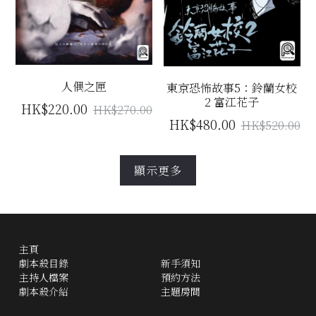
人偶之匣
東京恐怖故事5：鈴蘭女校
2 富江花子
HK$220.00
HK$270.00
HK$480.00
HK$520.00
顯示更多
主頁
劇本殺目錄
新手須知
主持人檔案
預約方法
劇本殺介紹
主題房間