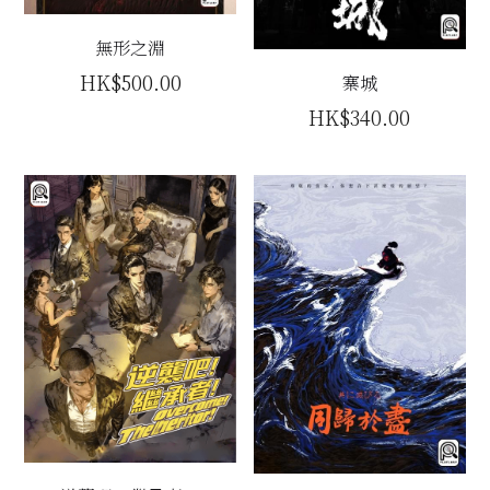
主題房間
無形之淵
HK$500.00
寨城
會員優惠
HK$340.00
學生優惠
主持/劇本招募
到址及團建服務
傳媒報道
聯絡我們
Instagram
搜索