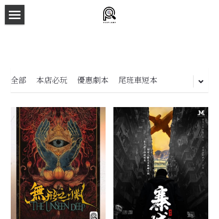
×
商品分類
主頁
所有商品分類
劇本殺目錄
新本預告
全部
本店必玩
優惠劇本
尾班車短本
主持人檔案
劇本相冊
拼團快團群組
劇本殺介紹
新手須知
預約方法