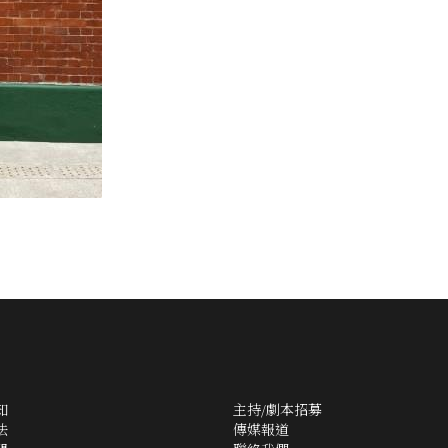
知
主持/劇本招募
法
傳媒報道