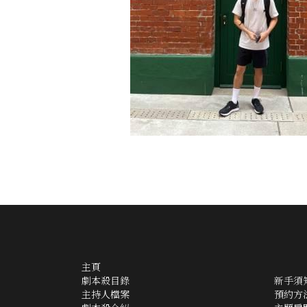
主頁
劇本殺目錄
新手須
主持人檔案
預約方