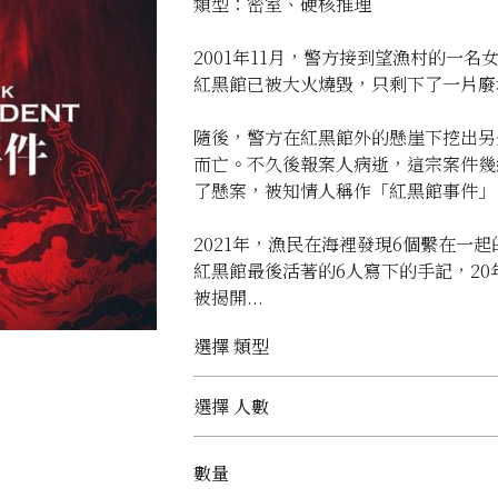
類型：密室、硬核推理
2001年11月，警方接到望漁村的一
紅黑館已被大火燒毀，只剩下了一片廢
隨後，警方在紅黑館外的懸崖下挖出另
而亡。不久後報案人病逝，這宗案件幾
了懸案，被知情人稱作「紅黑館事件」
2021年，漁民在海裡發現6個繫在一
紅黑館最後活著的6人寫下的手記，2
被揭開...
選擇 類型
選擇 人數
數量