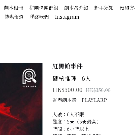
劇本相冊
拼團快團群組
劇本殺介紹
新手須知
預約方
傳媒報道
聯絡我們
Instagram
紅黑館事件
硬核推理 - 6人
HK$300.00
HK$350.00
香港劇本殺│PLAYLARP
人數：6人不限
難度：5★（5★最高）
時間：6小時以上