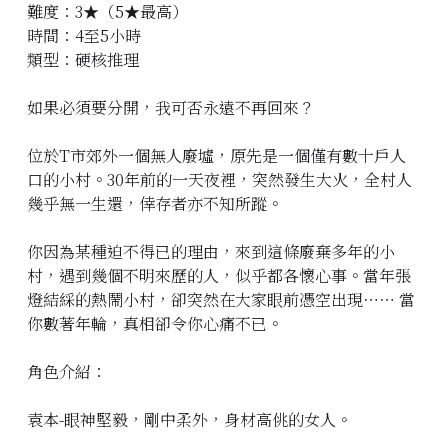
難度：3★（5★最高）
立即預約
時間：4至5小時
類型：硬核推理
如果必須要分開，我可否永遠不再回來？
位於T市郊外一個無人廢墟，原先是一個僅有數十戶人
口的小村。30年前的一天夜裡，突然發生大火，全村人
幾乎無一生還，倖存者亦不知所蹤。
你因為某種迫不得已的理由，來到這條廢棄多年的小
村，遇到幾個不明來歷的人，似乎都各懷心事。當年張
燈結綵的熱鬧小村，卻突然在大家眼前憑空出現⋯⋯ 當
你數著年輪，真相卻令你心痛不已。
角色介紹：
袁本-眼神堅毅，剛中柔外，身材高佻的女人。