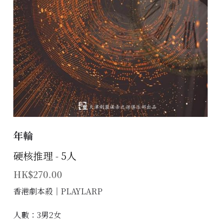
主題房間
會員優惠
學生優惠
主持/劇本招募
到址及團建服務
年輪
傳媒報道
硬核推理 - 5人
聯絡我們
HK$270.00
Instagram
香港劇本殺│PLAYLARP
搜索
人數：3男2女