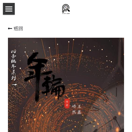
×
商品分類
主頁
返回
所有商品分類
劇本殺目錄
新本預告
主持人檔案
劇本相冊
拼團快團群組
劇本殺介紹
新手須知
預約方法