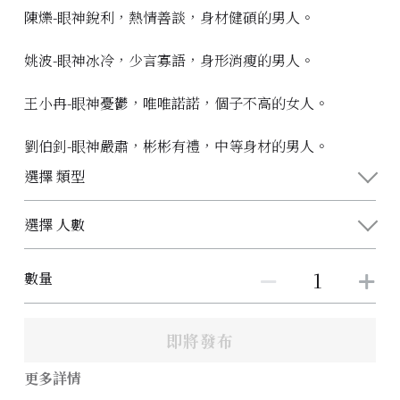
陳爍-眼神銳利，熱情善談，身材健碩的男人。
姚波-眼神冰冷，少言寡語，身形消瘦的男人。
王小冉-眼神憂鬱，唯唯諾諾，個子不高的女人。
劉伯釗-眼神嚴肅，彬彬有禮，中等身材的男人。
選擇 類型
選擇 人數
數量
即將發布
更多詳情