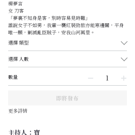
楊夢言
女 刀客
「夢裏不知身是客，別時容易見時難」
誰說女子不如男，我輩一襲紅裝勁旅亦能寒邊關，平身
唯一願，剿滅亂臣賊子，安我山河萬里。
選擇 類型
選擇 人數
數量
即將發布
更多詳情
主持人：寶