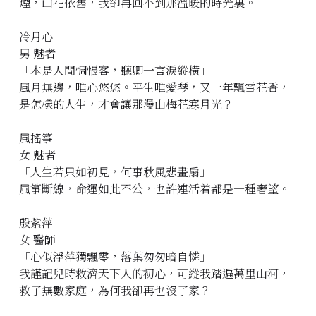
煙，山花依舊，我卻再回不到那溫暖的時光裏。
冷月心
男 魅者
「本是人間惆悵客，聽卿一言淚縱橫」
風月無邊，唯心悠悠。平生唯愛琴，又一年飄雪花香，
是怎樣的人生，才會讓那漫山梅花寒月光？
風搖箏
女 魅者
「人生若只如初見，何事秋風悲畫扇」
風箏斷線，命運如此不公，也許連活着都是一種奢望。
殷紫萍
女 醫師
「心似浮萍獨飄零，落葉匆匆暗自憐」
我謹記兒時救濟天下人的初心，可縱我踏遍萬里山河，
救了無數家庭，為何我卻再也沒了家？