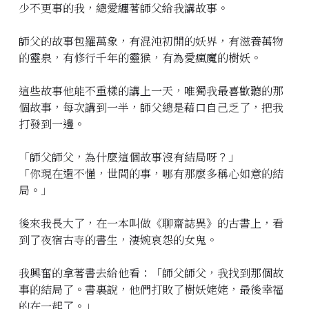
少不更事的我，總愛纏著師父給我講故事。
立即預約
師父的故事包羅萬象，有混沌初開的妖界，有滋養萬物
的靈泉，有修行千年的靈猴，有為愛瘋魔的樹妖。
這些故事他能不重樣的講上一天，唯獨我最喜歡聽的那
個故事，每次講到一半，師父總是藉口自己乏了，把我
打發到一邊。
「師父師父，為什麼這個故事沒有結局呀？」
「你現在還不懂，世間的事，哪有那麼多稱心如意的結
局。」
後來我長大了，在一本叫做《聊齋誌異》的古書上，看
到了夜宿古寺的書生，淒婉哀怨的女鬼。
我興奮的拿著書去給他看：「師父師父，我找到那個故
事的結局了。書裏說，他們打敗了樹妖姥姥，最後幸福
的在一起了。」