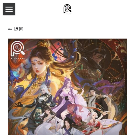
×
商品分類
主頁
返回
所有商品分類
劇本殺目錄
新本預告
主持人檔案
劇本相冊
拼團快團群組
劇本殺介紹
新手須知
預約方法