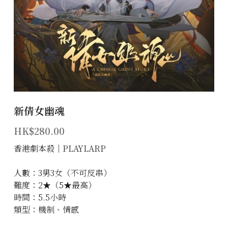
主題房間
會員優惠
學生優惠
主持/劇本招募
新倩女幽魂
到址及團建服務
HK$280.00
傳媒報道
香港劇本殺│PLAYLARP
聯絡我們
人數：3男3女（不可反串）
難度：2★（5★最高）
Instagram
時間：5.5小時
類型：機制、情感
搜索