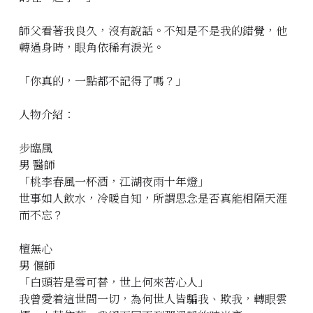
師父看著我良久，沒有說話。不知是不是我的錯覺，他
轉過身時，眼角依稀有淚光。
「你真的，一點都不記得了嗎？」
人物介紹：
步臨風
男 醫師
「桃李春風一杯酒，江湖夜雨十年燈」
世事如人飲水，冷暖自知，所謂思念是否真能相隔天涯
而不忘？
檀無心
男 偃師
「白頭若是雪可替，世上何來苦心人」
我曾愛着這世間一切，為何世人皆騙我、欺我，轉眼雲