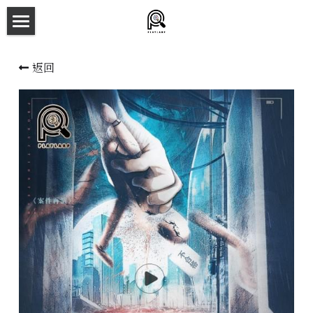
×
商品分類
主頁
返回
所有商品分類
劇本殺目錄
新本預告
主持人檔案
劇本相冊
拼團快團群組
劇本殺介紹
新手須知
預約方法