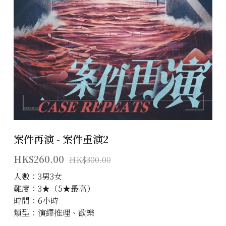
主題房間
會員優惠
學生優惠
主持/劇本招募
到址及團建服務
案件再演 - 案件重演2
傳媒報道
HK$260.00
HK$300.00
聯絡我們
人數：3男3女
Instagram
難度：3★（5★最高）
時間：6小時
搜索
類型：演繹推理、歡樂