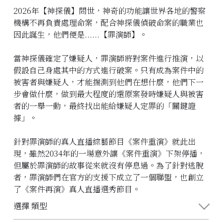
2026年【神探儀】問世，神奇的功能讓世界各地的警察
立即預約
機構不再負責處理命案，配合神探儀偵破命案的職業也
因此誕生，他們便是......【罪演師】。
當神探儀確定了嫌疑人，罪演師將對案件進行推演，以
假設自己身處其中的方式進行破案。只有成為案件中的
被害者與嫌疑人，才能揣測到他們在想什麼，他們下一
步會做什麼，做到最大程度的還原案發時嫌疑人與被害
者的一舉一動，最終找出能給嫌疑人定罪的「關鍵證
據」。
針對罪演師的真人直播綜藝節目《案件重演》就此出
現，雖然2034年的一場意外讓《案件重演》下架停播，
但屬於罪演師的故事從來就沒有停息過。為了針對逃脫
者，罪演師們在官方的支援下成立了一個聯盟，也創立
了《案件再演》真人直播選秀節目。
選擇 類型