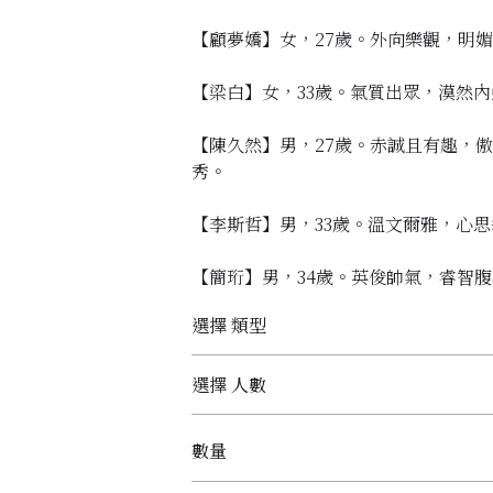
【顧夢嬌】女，27歲。外向樂觀，明
【梁白】女，33歲。氣質出眾，漠然
【陳久然】男，27歲。赤誠且有趣，
秀。
【李斯哲】男，33歲。溫文爾雅，心
【簡珩】男，34歲。英俊帥氣，睿智
選擇 類型
選擇 人數
數量