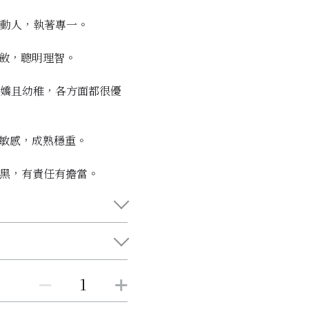
媚動人，執著專一。
內斂，聰明理智。
傲嬌且幼稚，各方面都很優
思敏感，成熟穩重。
腹黑，有責任有擔當。