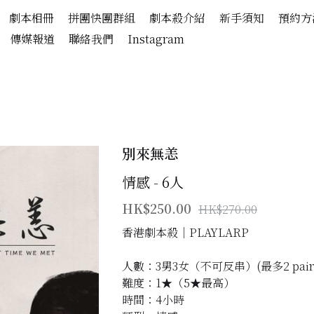
劇本相冊
拼團快團群組
劇本殺介紹
新手須知
預約方
傳媒報道
聯絡我們
Instagram
別來無恙
情感 - 6人
HK$250.00
HK$270.00
香港劇本殺│PLAYLARP
人數：3男3女（不可反串）(最多2 pair
難度：1★（5★最高）
時間：4小時