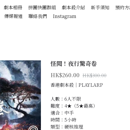
劇本相冊
拼團快團群組
劇本殺介紹
新手須知
預約方
傳媒報道
聯絡我們
Instagram
怪聞！夜行驚奇卷
HK$260.00
HK$300.00
香港劇本殺│PLAYLARP
人數：6人不限
難度：4★（5★最高）
適合：中手
時間：5小時
類型：硬核推理