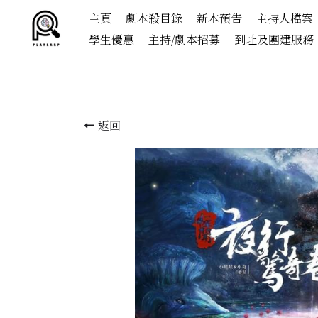
主頁
劇本殺目錄
新本預告
主持人檔案
學生優惠
主持/劇本招募
到址及團建服務
返回