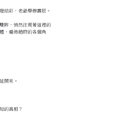
燈結彩，老爺舉辦壽辰。
雙眸，悄然注視著這裡的
體，遍佈趙府的各個角
延開來。
知的真相？