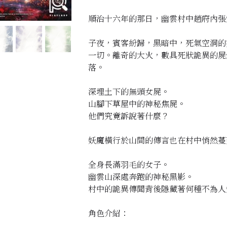
順治十六年的那日，幽雲村中趙府內張
子夜，賓客紛歸，黑暗中，死氣空洞的
一切。離奇的大火，數具死狀詭異的屍
落。
深埋土下的無頭女屍。
山腳下草屋中的神秘焦屍。
他們究竟訴說著什麼？
妖魔橫行於山間的傳言也在村中悄然蔓
全身長滿羽毛的女子。
幽雲山深處奔跑的神秘黑影。
村中的詭異傳聞背後隱藏著何種不為人
角色介紹：