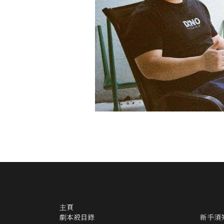
主頁
劇本殺目錄
新手須