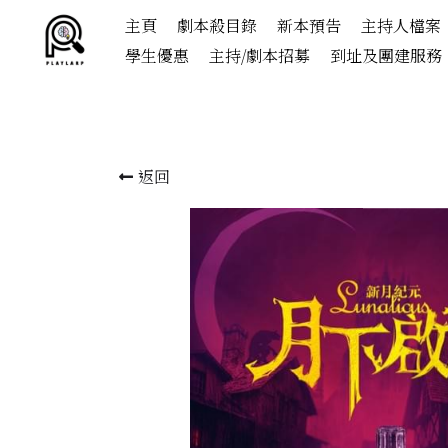
主頁
劇本殺目錄
新本預告
主持人檔案
學生優惠
主持/劇本招募
到址及團建服務
返回