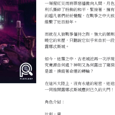
一場猩紅災雨將罪惡播撒向人間，月色
利爪撕碎了粉飾的和平，緊接著，擁有
的超凡者們紛紛覺醒，在戰爭之中大放
維繫了近百餘年。
而就在人狼戰爭僵持之際，強大的藥劑
曉它的來歷，只聽說它似乎來自於一段
露娜忒斯城。
如今，迷霧之中，古老城池再一次浮現
究竟源自何處？神明又為何露出了窺探
是誰，操縱著命運的轉輪？
在這片大陸上，沒有永遠的秘密，迷途
一同推開露娜忒斯城塵封已久的大門！
角色介紹：
比利，男