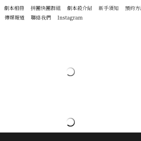
劇本相冊
拼團快團群組
劇本殺介紹
新手須知
預約方
傳媒報道
聯絡我們
Instagram
立方館謀殺始末
硬核推理 - 6人
HK$300.00
HK$350.00
香港劇本殺│PLAYLARP
人數：6人不限
難度：5★（5★最高）
時間：6小時