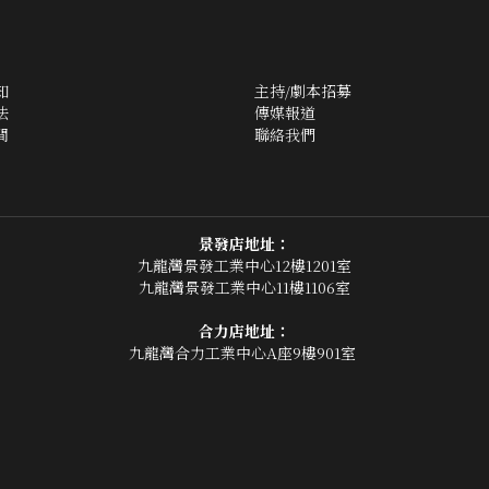
類型：密室、硬核推理、設定推理
近日，警方在位於無人區的著名建築 「
體，據調查均為前段時間一同前往立方
難，無人生還。
與此同時，天國之上，一位喜歡看推理
人生還的慘案，做成了推理遊戲，祂呈
憶，作為一次天國的考核。
六名小天使們接到考核，要通過回憶幫
相，而在推理的過程中，小天使們發現
之外，在這些文字內容之中，竟藏有大
題......
選擇 類型
選擇 人數