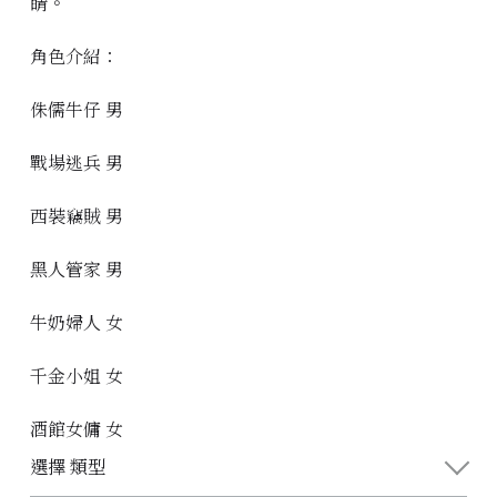
睛。
角色介紹：
侏儒牛仔 男
戰場逃兵 男
西裝竊賊 男
黑人管家 男
牛奶婦人 女
千金小姐 女
酒館女傭 女
選擇 類型