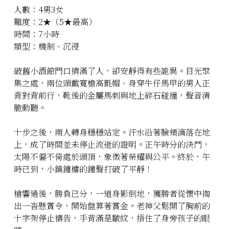
人數：4男3女
立即預約
難度：2★（5★最高）
時間：7小時
類型：機制、沉浸
破舊小酒館門口擠滿了人，卻安靜得有些詭異。目光聚
集之處，兩位頭戴寬檐高氈帽、身穿牛仔馬甲的男人正
背對背前行，靴後的金屬馬刺與地上碎石碰撞，聲音清
脆動聽。
十步之後，兩人轉身穩穩站定。汗水沿著臉頰滴落在地
上，成了時間並未停止流逝的證明。正午時分的決鬥，
太陽不偏不倚處於頭頂，象徵著榮耀與公平。終於，午
時已到，小鎮鐘樓的鐘聲打破了平靜！
槍響過後，勝負已分，一道身影倒地，獲勝者從懷中掏
出一沓懸賞令，開始盤算著賞金。老神父鬆開了胸前的
十字架停止禱告，手背滿是皺紋，捂住了身旁孩子的眼