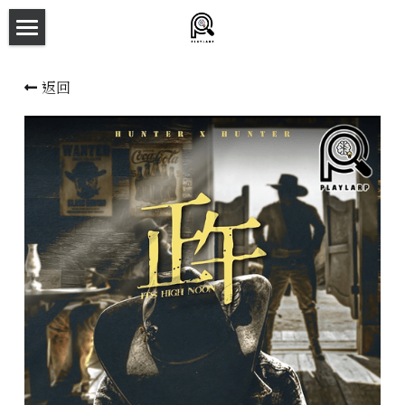
×
商品分類
主頁
返回
所有商品分類
劇本殺目錄
新本預告
主持人檔案
劇本相冊
拼團快團群組
劇本殺介紹
新手須知
預約方法