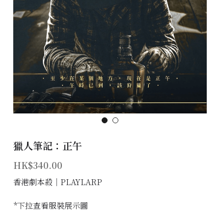
主題房間
會員優惠
學生優惠
主持/劇本招募
到址及團建服務
傳媒報道
獵人筆記：正午
聯絡我們
HK$340.00
香港劇本殺│PLAYLARP
Instagram
搜索
*下拉查看服裝展示圖