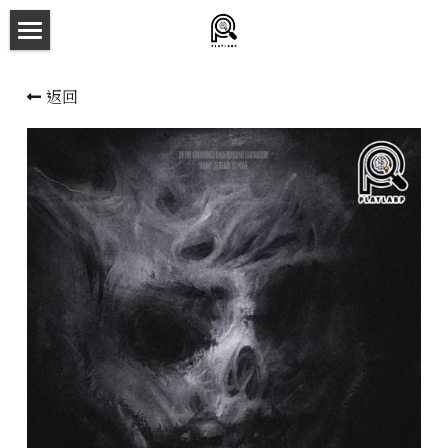
×
商品分類
主頁
返回
所有商品分類
劇本殺目錄
新本預告
主持人檔案
劇本相冊
拼團快團群組
劇本殺介紹
新手須知
預約方法