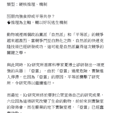
類型：硬核推理、機制
立即預約
🆚弱肉強食抑或平等共存？
🧠推理為主軸，輔以好玩逃生機制
動物城裡兩個政治黨派「自然派」和「平等派」的競爭
越來越激烈，當競爭鬥至白熱化之際，自然派的快速克
隆技術已經研發成功，這可能是自然派贏得這次競爭的
關鍵之舉。
與此同時，Kr研究所首席科學家夏博士卻研發出一項更
強的兵器：「亞當」，由於「亞當」過度危險，實驗進
入停滯，也因為「亞當」的原因，平等派襲擊了研究
所，令研究得以繼續進行。
而最近，Kr研究所終於要對公眾宣佈自己的研究成果，
六位因為這項研究改變了生命的動物，紛紛來到實驗室
的發佈會，而在廢棄的地下實驗室裡，「亞當」已經蠢