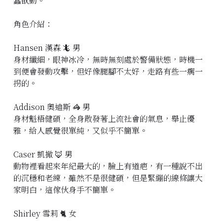
蠢欲動。
角色介紹：
Hansen 漢森 🦎 男
身材纖細，眼神冰冷，無時無刻處於警備狀態，時機一
到便會發動攻擊，但好像腿腳不太好，走路有些一瘸一
拐的。
Addison 奧迪斯 🦓 男
身材魁梧健碩，全身散發著上流社會的氣息，舉止優
雅，給人感覺很單純，又似乎不簡單。
Caser 凱撤 🦊 男
動物裡看起來年紀最大的，臉上有道疤，有一種說不出
的沉穩和老練，雖然不是很健碩，但是緊繃的線條讓大
家明白，這傢伙身手不簡單。
Shirley 雪莉 🐈 女