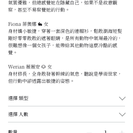
氣質優雅，但總感覺她在隱藏自己，如果不是故意觀
察，甚至不易察覺她的行動。
Fiona 菲奧娜 🐇 女
身材嬌小敏捷，穿著一套深色的連帽衫，鬆散瀏海短髮
剛好零零散散的遮著眼睛，是所有動物中氣場最冷的，
很難想像一個女孩子，能帶給其他動物這麼冷酷的感
覺。
Werian 薇薇安 🐶 女
身材修長，全身散發著幹練的氣息，聽說是學術世家，
但行動中卻透露出敏捷的姿態。
選擇 類型
選擇 人數
數量