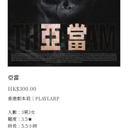
主題房間
會員優惠
學生優惠
主持/劇本招募
到址及團建服務
亞當
傳媒報道
HK$300.00
聯絡我們
香港劇本殺│PLAYLARP
Instagram
人數：3男3女
難度：3.5★
搜索
時長：5.5小時