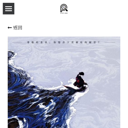
×
商品分類
主頁
返回
所有商品分類
劇本殺目錄
新本預告
主持人檔案
劇本相冊
拼團快團群組
劇本殺介紹
新手須知
預約方法