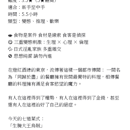
難度：3.5★（5★最高）
適合：新手至中手
立即預約
時間：5.5小時
類型：變態、推理、歡樂
🍣 食物是案件 食材是線索 食客是偵探
😋 三重變態刺激：生理 × 心理 × 倫理
💦 日式淫亂家族 多重雜交
🚫 思想純潔 請勿內進
在燈紅酒綠的東京，流傳著這樣一個都市傳聞： 一間名
為「同歸於盡」的餐廳擁有世間最獨特的料理，相傳餐
廳的料理擁有滿足食客慾望的魔力。
有人在這裡得到了權勢，有人在這裡得到了金錢，甚至
還有人在這裡治好了自己的絕症。
今天的七道菜式：
「生腌大王烏賊」