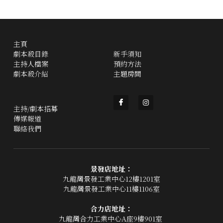
主頁
劇本殺目錄
新手須知
主持人檔案
預約方法
劇本殺介紹
主題房間
主持/劇本招募
傳媒報道
聯絡我們
景發店地址：
九龍灣景發工業中心12樓1201室
九龍灣景發工業中心11樓1106室
合力店地址：
九龍灣合力工業中心A座9樓901室 