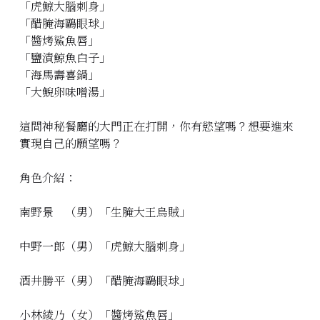
「虎鯨大腦刺身」
「醋腌海鷗眼球」
「醬烤鯊魚唇」
「鹽漬鯨魚白子」
「海馬壽喜鍋」
「大鯢卵味噌湯」
這間神秘餐廳的大門正在打開，你有慾望嗎？想要進來
實現自己的願望嗎？
角色介紹：
南野景 （男）「生腌大王烏賊」
中野一郎（男）「虎鯨大腦刺身」
酒井勝平（男）「醋腌海鷗眼球」
小林綾乃（女）「醬烤鯊魚唇」