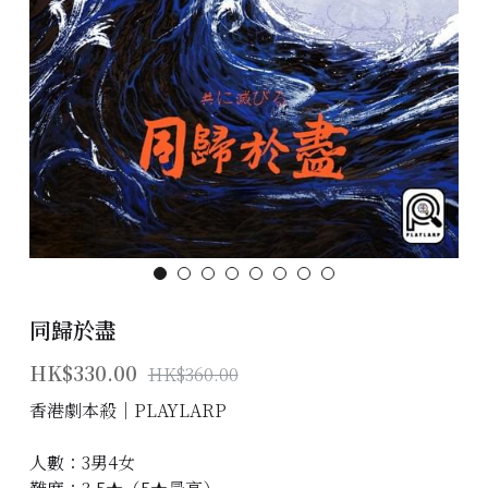
主題房間
會員優惠
學生優惠
主持/劇本招募
到址及團建服務
傳媒報道
同歸於盡
聯絡我們
HK$330.00
HK$360.00
Instagram
香港劇本殺│PLAYLARP
搜索
人數：3男4女