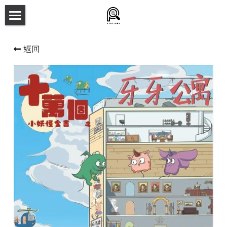
×
商品分類
主頁
返回
所有商品分類
劇本殺目錄
新本預告
主持人檔案
劇本相冊
拼團快團群組
劇本殺介紹
新手須知
預約方法