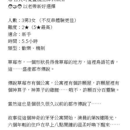
🧑‍🤝‍🧑 以老帶新好選擇
立即預約
人數：3男3女 （不反串體驗更佳）
難度：2★（5★最高）
適合：新手
時間：5.5小時
類型：歡樂、機制
草莓市，一個形狀長得像草莓的地方，這裡鳥語花香，
這……盛產都市傳說。
傳說草莓市有個公寓，公寓裡有個許願屋，許願屋裡有
個神算子，神算子的雞腿……哦不，許願百分百靈驗。
當然這也是個很久很久以前的都市傳說了……
故事從這個神奇的牙牙公寓開始，清晨的第N縷陽光，
六個年輕的住戶在早上八點鬧鐘的溫柔呼喚下醒來……