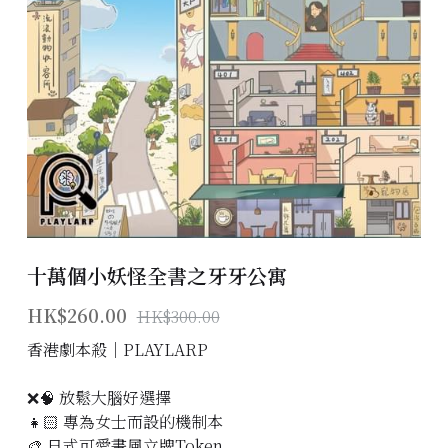
主題房間
會員優惠
學生優惠
主持/劇本招募
到址及團建服務
十萬個小妖怪全書之牙牙公寓
傳媒報道
HK$260.00
HK$300.00
聯絡我們
香港劇本殺│PLAYLARP
Instagram
❌🧠 放鬆大腦好選擇
搜索
👧🏻 專為女士而設的機制本
🎨 日式可愛畫風立牌Token