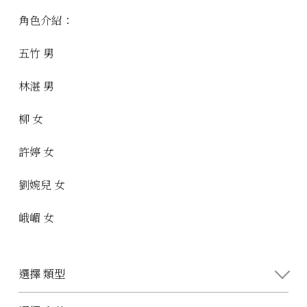
角色介紹：
五竹 男
林湛 男
柳 女
許婷 女
劉婉兒 女
峨嵋 女
選擇 類型