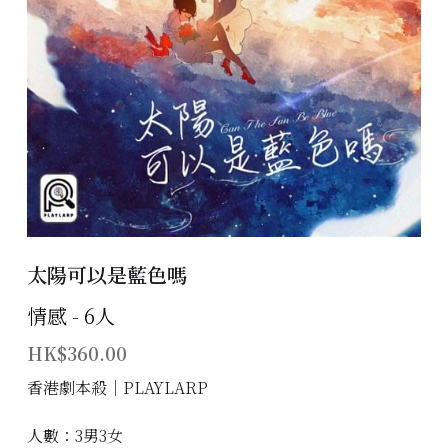
主題房間
會員優惠
學生優惠
主持/劇本招募
到址及團建服務
太陽可以是藍色嗎
傳媒報道
情感 - 6人
聯絡我們
HK$360.00
Instagram
香港劇本殺│PLAYLARP
搜索
人數：3男3女