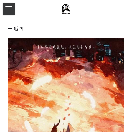
×
商品分類
主頁
返回
所有商品分類
劇本殺目錄
新本預告
主持人檔案
劇本相冊
拼團快團群組
劇本殺介紹
新手須知
預約方法