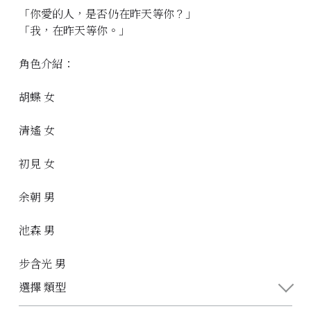
「你愛的人，是否仍在昨天等你？」
「我，在昨天等你。」
角色介紹：
胡蝶 女
清遙 女
初見 女
余朝 男
池森 男
步含光 男
選擇 類型