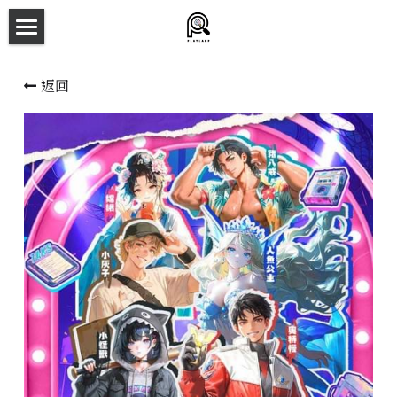
×
商品分類
主頁
返回
所有商品分類
劇本殺目錄
新本預告
主持人檔案
劇本相冊
拼團快團群組
劇本殺介紹
新手須知
預約方法