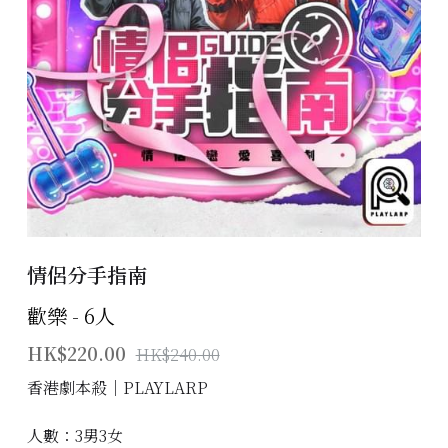
主題房間
會員優惠
學生優惠
主持/劇本招募
到址及團建服務
情侶分手指南
傳媒報道
歡樂 - 6人
聯絡我們
HK$220.00
HK$240.00
Instagram
香港劇本殺│PLAYLARP
搜索
人數：3男3女