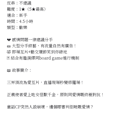
反串：不建議
立即預約
難度：1★（5★最高）
適合：新手
時間：4.5小時
類型：歡樂
💔 感情問題一律建議分手
🎫 大型分手綜藝，有流量自然有廣告！
🤣 即場互片+勸交環節笑到你碌地
🃏 結合有趣演繹同board game進行機制
📖 故事簡介：
三界頂流為愛互片，直播現場秒變修羅場！
正義使者愛上咗女怪獸千金，原則同愛情嘅終極對抗！
童話CP突然人設崩壞，邊個嚟審判佢哋嘅愛情？