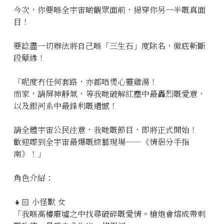
今次，你要喺全宇宙啲觀眾面前，揭穿你另一半嘅真面
目！
要諗盡一切辦法將自己喺「三生石」度除名，徹底斬斷
段孽緣！
「呢度冇任何套路，亦都唔煲心靈雞湯！
而家，請屏神靜氣，等我哋破解紅塵中最轟烈嘅愛意，
以及銀河系中最鋒利嘅遺憾！
請全體宇宙公民注意，我哋嘅節目，即將正式開始！
歡迎嚟到全宇宙最爆嘅綜藝現場——《情侶分手指
南》！」
角色介紹：
👧🏻 小怪獸 女
「我喺高樓廢墟之中找尋破碎嘅愛情。槍炮會熔成帶刺