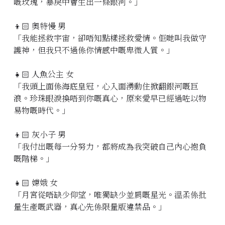
嘅玫瑰，暴戾中會生出一條銀河。」
👦🏻 奧特慢 男
「我能拯救宇宙，卻唔知點樣拯救愛情。佢哋叫我做守
護神，但我只不過係你情感中嘅卑微人質。」
👧🏻 人魚公主 女
「我頭上面係海底皇冠，心入面湧動住掀翻銀河嘅巨
浪。珍珠眼淚換唔到你嘅真心，原來愛早已經過咗以物
易物嘅時代。」
👦🏻 灰小子 男
「我付出嘅每一分努力，都將成為我突破自己內心抱負
嘅階梯。」
👧🏻 嫦娥 女
「月宮從唔缺少仰望，唯獨缺少並肩嘅星光。溫柔係批
量生產嘅武器，真心先係限量版違禁品。」