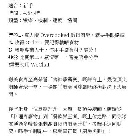
適合：新手
立即預約
時間：4.5小時
類型：歡樂、機制、速度、協調
🧑🏻‍🍳 真人版 Overcooked 做得廚房，就要手眼協調
📝 收得 Order，要記得執啱食材
🥢 我哋專業人士，你用手掂食材？處分！
👫🏻 比賽第二，感情第一，嘈完唔會分手
❗️需要使用 WeChat
喺美食界至高榮譽「食神爭霸賽」嘅舞台上，幾位頂尖
廚師齊聚一堂，一場關乎廚藝同尊嚴嘅終極對決正式展
開。
你將化身一位煮餸理念「大癲」嘅頂尖廚師，體驗從
「料理界廢物」到「餐飲界王者」嘅上位之路！同你隊
友通過多輪緊張刺激嘅限時廚藝比拼，考驗手速同默
契，喺手忙腳亂中，感受真正嘅「廚房災難」！