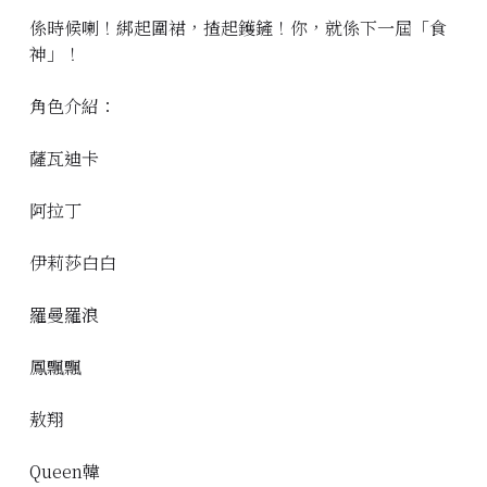
係時候喇！綁起圍裙，揸起鑊鏟！你，就係下一屆「食
神」！
角色介紹：
薩瓦迪卡
阿拉丁
伊莉莎白白
羅曼羅浪
鳳飄飄
敖翔
Queen韓