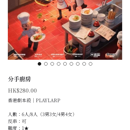
主題房間
會員優惠
學生優惠
主持/劇本招募
到址及團建服務
分手廚房
傳媒報道
HK$280.00
聯絡我們
香港劇本殺│PLAYLARP
Instagram
人數：6人/8人（3男3女/4男4女）
反串：可
搜索
難度：1★