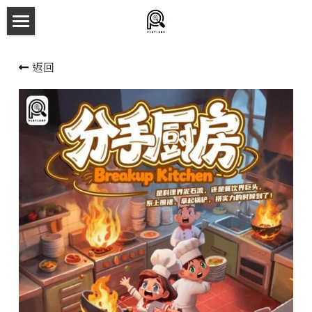
×
商品分類
主頁
返回
所有商品分類
劇本殺目錄
新本預告
主持人檔案
劇本相冊
拼團快團群組
劇本殺介紹
新手須知
預約方法