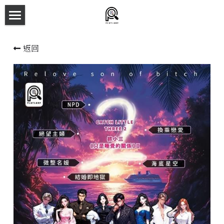
×
商品分類
主頁
返回
所有商品分類
劇本殺目錄
新本預告
主持人檔案
劇本相冊
拼團快團群組
劇本殺介紹
新手須知
預約方法