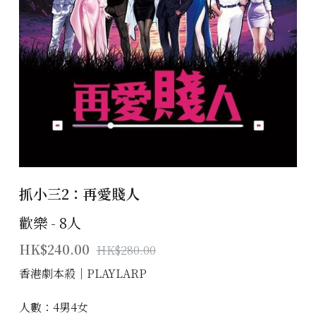
主題房間
會員優惠
學生優惠
主持/劇本招募
到址及團建服務
抓小三2：再愛賤人
傳媒報道
歡樂 - 8人
聯絡我們
HK$240.00
HK$280.00
Instagram
香港劇本殺│PLAYLARP
搜索
人數：4男4女