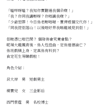
「嗌咩呀嗌？我知你實聽過我個朵㗎！」
「我？你同我講嘢呀？你唔識我㗎？」
「少爺恕罪！今日係老嘢唔啱，實俾返個交代你！」
「同我掟佢落山！以後唔好畀我喺龍城見到佢！」
佢哋憑乜咁巴閉？ 個發佈會究竟會點？
呢場大龍鳳背後，係人性扭曲，定係道德淪亡？
係班戲精上身，定真係有料到？
食定花生等睇戲啦！
角色介紹：
呂大岸 男 短劇男主
楊寶兒 女 三金影后
西門雲霆 男 名校博士