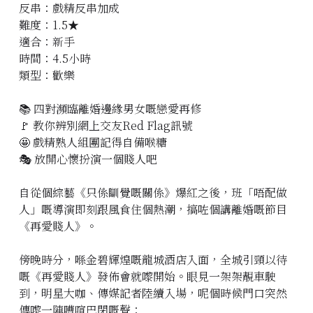
反串：戲精反串加成
立即預約
難度：1.5★
適合：新手
時間：4.5小時
類型：歡樂
📚 四對瀕臨離婚邊緣男女嘅戀愛再修
🚩 教你辨別網上交友Red Flag訊號
🤩 戲精熟人組團記得自備喉糖
🎭 放開心懷扮演一個賤人吧
自從個綜藝《只係瞓覺嘅關係》爆紅之後，班「唔配做
人」嘅導演即刻跟風食住個熱潮，搞咗個講離婚嘅節目
《再愛賤人》。
傍晚時分，喺金碧輝煌嘅龍城酒店入面，全城引頸以待
嘅《再愛賤人》發佈會就嚟開始。眼見一架架靚車駛
到，明星大咖、傳媒記者陸續入場，呢個時候門口突然
傳嚟一陣嘈喧巴閉嘅聲：