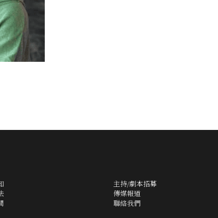
知
主持/劇本招募
法
傳媒報道
間
聯絡我們
景發店地址：
九龍灣景發工業中心12樓1201室
九龍灣景發工業中心11樓1106室
合力店地址：