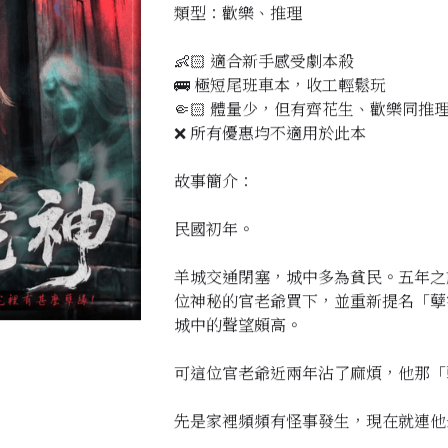
類型：歡樂、推理
👶🏻 適合新手感受劇本殺
🚌 極短尾班車本，收工輕鬆玩
🤏🏻 體量少，但有齊花生、歡樂同推
❌ 所有優惠均不適用於此本
故事簡介：
民國初年。
羊城交通閉塞，城中多為貧民。五年之
位神秘的官老爺買下，並重新提名「孽
城中的聲望頗高。
可這位官老爺近兩年沾了麻煩，他那「
先是家裡頻頻有怪事發生，現在就連他