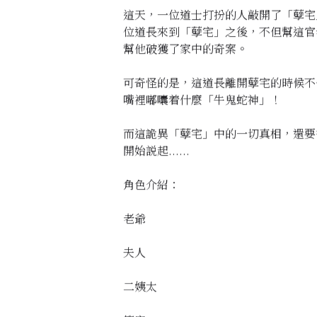
這天，一位道士打扮的人敲開了「孽宅
位道長來到「孽宅」之後，不但幫這官
幫他破獲了家中的奇案。
可奇怪的是，這道長離開孽宅的時候不
嘴裡嘟囔着什麼「牛鬼蛇神」！
而這詭異「孽宅」中的一切真相，還要
開始説起......
角色介紹：
老爺
夫人
二姨太