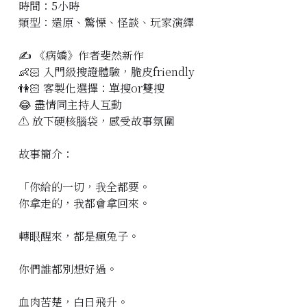
時間：5小時
立即預約
類型：還原、驚慄、怪談、玩家演繹
✍️ 《病嬌》作者斐然新作
👶🏻 入門級搜證體驗，脆皮friendly
👫🏻 客製化選擇：單搜or雙搜
😂 盡情同主持人互動
⚠️ 放下硬核腦袋，感受故事氛圍
故事簡介：
「你給的一切，我全都要。
你拿走的，我都會拿回來。
轉眼醒來，都是瘋兔子。
你們誰都別想好過。
血肉苦楚，白日飛升。