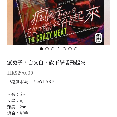
主題房間
會員優惠
學生優惠
主持/劇本招募
到址及團建服務
瘋兔子，白又白，砍下腦袋飛起來
HK$290.00
傳媒報道
香港劇本殺│PLAYLARP
聯絡我們
人數：6人
Instagram
反串：可
難度：2★
搜索
適合：新手