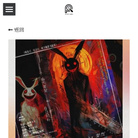
×
商品分類
主頁
返回
所有商品分類
劇本殺目錄
新本預告
主持人檔案
劇本相冊
拼團快團群組
劇本殺介紹
新手須知
預約方法