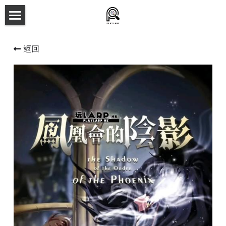
×
商品分類
主頁
返回
所有商品分類
劇本殺目錄
新本預告
主持人檔案
劇本相冊
拼團快團群組
劇本殺介紹
新手須知
預約方法