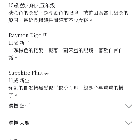
15歲 赫夫帕夫五年級
淡金色的長髮下是湖藍色的眼眸，或許因為當上級長的
原因，最近身邊總是圍繞著不少女孩。
Raymon Digo 男
11歲 新生
一頭棕色的捲髮，戴著一副笨重的眼鏡，喜歡自言自
語。
Sapphire Flint 男
11歲 新生
蓬亂的自然捲黑髮似乎缺少打理，總是心事重重的樣
子。
選擇 類型
選擇 人數