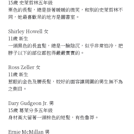
15歲 史萊哲林五年級
栗色的長髮，總是掛著暖暖的微笑，和別的史萊哲林不
同，她最喜歡呆的地方是圖書室。
Shirley Howell 女
11歲 新生
一頭黑色的長直髮，總是一臉陰沉，似乎非常怕冷，把
脖子以下的部位都包得嚴嚴實實的。
Ross Zeller 女
11歲 新生
惹眼的金色及腰長髮，姣好的面容讓周圍的男生無不為
之側目。
Dary Gudgeon Jr. 男
15歲 葛萊分多五年級
身材高大留著一頭棕色的短髮，有些魯莽。
Ernie McMillan 男