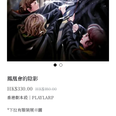
主題房間
會員優惠
學生優惠
主持/劇本招募
到址及團建服務
傳媒報道
鳳凰會的陰影
聯絡我們
HK$330.00
HK$380.00
Instagram
香港劇本殺│PLAYLARP
搜索
*下拉有服裝展示圖