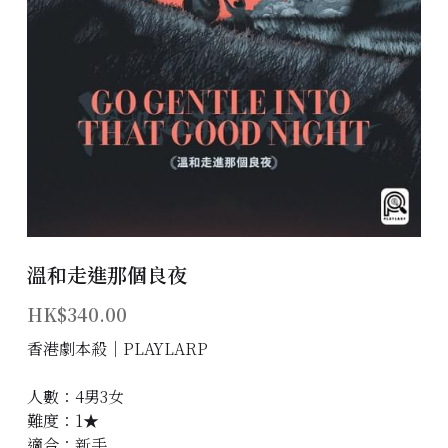
主題房間
會員優惠
學生優惠
主持/劇本招募
到址及團建服務
溫和走進那個良夜
傳媒報道
HK$340.00
聯絡我們
香港劇本殺│PLAYLARP
Instagram
人數：4男3女
搜索
難度：1★
適合：新手