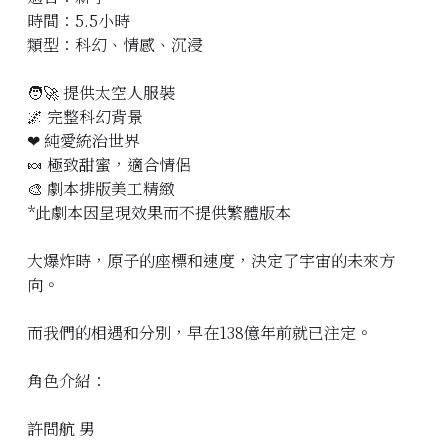
時間：5.5小時
立即預約
類型：科幻、情感、沉浸
🧑‍🚀 提供太空人服裝
🌌 完整科幻背景
❤‍ 純愛統治世界
🍬 極致甜蜜，適合情侶
🎨 劇本排版美工精緻
*此劇本因呈現效果而不提供繁體版本
大爆炸時，原子的座標和速度，決定了宇宙的未來方
向。
而我們的相遇和分別，早在138億年前就已注定。
角色介紹：
​許問航 男