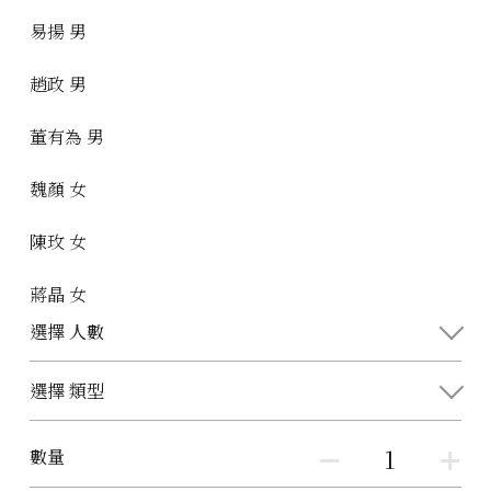
易揚 男
趙政 男
董有為 男
魏顏 女
陳玫 女
蔣晶 女
選擇 人數
選擇 類型
數量