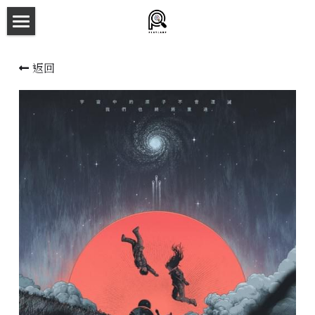
×
商品分類
主頁
返回
所有商品分類
劇本殺目錄
新本預告
主持人檔案
劇本相冊
拼團快團群組
劇本殺介紹
新手須知
預約方法