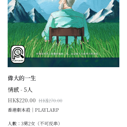
主題房間
會員優惠
學生優惠
主持/劇本招募
到址及團建服務
偉大的一生
傳媒報道
情感 - 5人
聯絡我們
HK$220.00
HK$270.00
Instagram
香港劇本殺│PLAYLARP
搜索
人數：3男2女（不可反串）