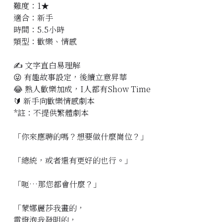
難度：1★
立即預約
適合：新手
時間：5.5小時
類型：歡樂、情感
✍️ 文字直白易理解
😜 有趣故事設定，後續立意昇華
😂 熟人歡樂加成，I人都有Show Time
🔰 新手向歡樂情感劇本
*註：不提供繁體劇本
「你來應聘的嗎？想要做什麼崗位？」
「總統，或者還有更好的也行。」
「呃…那您都會什麼？」
「蒙娜麗莎我畫的，
電燈泡我發明的，