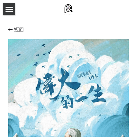
×
商品分類
主頁
返回
所有商品分類
劇本殺目錄
新本預告
主持人檔案
劇本相冊
拼團快團群組
劇本殺介紹
新手須知
預約方法