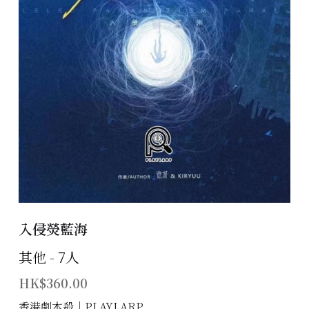
主題房間
會員優惠
學生優惠
主持/劇本招募
到址及團建服務
傳媒報道
聯絡我們
入侵熒藍海
其他 - 7人
Instagram
HK$360.00
搜索
香港劇本殺│PLAYLARP