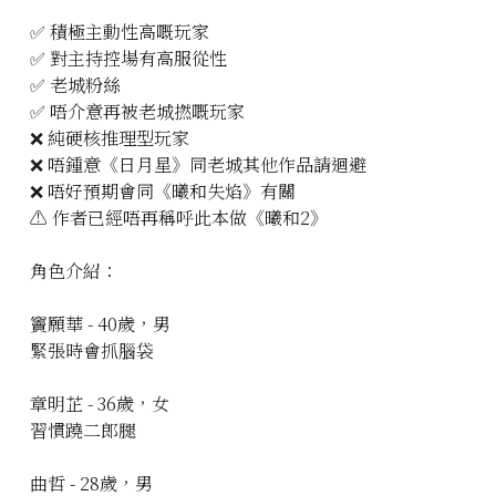
✅ 積極主動性高嘅玩家
✅ 對主持控場有高服從性
✅ 老城粉絲
✅ 唔介意再被老城撚嘅玩家
❌ 純硬核推理型玩家
❌ 唔鍾意《日月星》同老城其他作品請迴避
❌ 唔好預期會同《曦和失焰》有關
⚠️ 作者已經唔再稱呼此本做《曦和2》
角色介紹：
竇願華 - 40歲，男
緊張時會抓腦袋
章明芷 - 36歲，女
習慣蹺二郎腿
曲哲 - 28歲，男