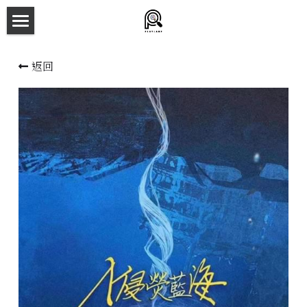
×
商品分類
主頁
返回
所有商品分類
劇本殺目錄
新本預告
主持人檔案
劇本相冊
拼團快團群組
劇本殺介紹
新手須知
預約方法