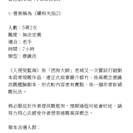
立即預約
✨ 曾被稱為《曦和失焰2》
人數：5男2女
難度：無法定義
適合：老手
時間：7小時
類型：意識流
《入侵熒藍海》係「撚狗大師」老城又一次嘗試打破劇
本殺常規嘅作品，連正式故事簡介都冇，係高概念意識
流嘅體驗劇本，形式較內容更有賣點，係一個非常新穎
嘅玩法。
務必服從於作者提供嘅框架，預期過程可能會好迷，請
努力用心去感受作者想表達嘅高深概念。
報本合適人群：