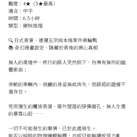
難度：4★（5★最高）
立即預約
適合：中手
時間：6.5小時
類型：硬核推理
🔍 日式背景、連環五宗純本格案件車輪戰
📚 奇幻漫畫設定、隱藏於背後的揪心真相
無人的甬道中，疾行的路人突然倒下，彷彿有無形的幽
靈索命；
奔馳的車輛內，俏麗的身姿無故消失，而謀殺的證據不
復存在。
死而復生的魔術表演、窗外墜落的猙獰面孔、無人生還
的暴雪山莊……
一切不可能發生的事情，已於此處發生。
能否以純粹的物理邏輯解釋，亦或只能解讀成怪力亂