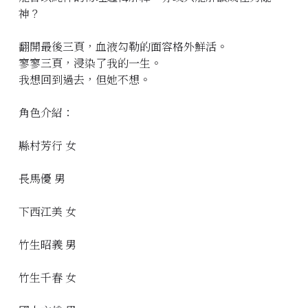
神？
翻開最後三頁，血液勾勒的面容格外鮮活。
寥寥三頁，浸染了我的一生。
我想回到過去，但她不想。
角色介紹：
縣村芳行 女
長馬優 男
下西江美 女
竹生昭義 男
竹生千春 女