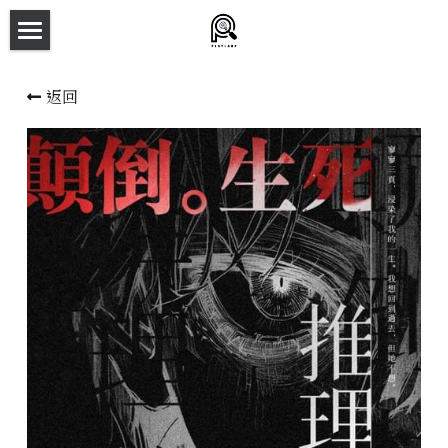
×
商品分類
主頁
返回
所有商品分類
劇本殺目錄
新本預告
主持人檔案
劇本相冊
拼團快團群組
劇本殺介紹
新手須知
預約方法