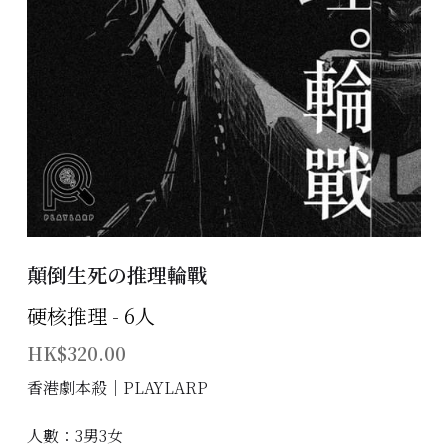
主題房間
會員優惠
學生優惠
主持/劇本招募
到址及團建服務
顛倒生死の推理輪戰
傳媒報道
硬核推理 - 6人
聯絡我們
HK$320.00
Instagram
香港劇本殺│PLAYLARP
搜索
人數：3男3女