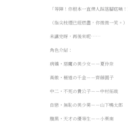
「等陣！你根本一直俾人踩落腳底喎！
（指尖枝煙已經燃盡，你微微一笑。）
未講完呀，再後來呢……
角色介紹：
病嬌・惡魔の美少女－－夏伶奈
高傲・極道の千金－－齊藤圓子
中二・不死の貴公子－－中村拓哉
自戀・無恥の美少男－－山下鴨太郎
腹黑・天才の優等生－－小栗南