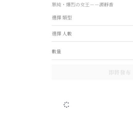
單純・爆烈の女王－－源靜香
選擇 類型
選擇 人數
數量
即將發布