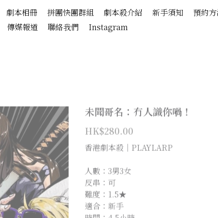
劇本相冊
拼團快團群組
劇本殺介紹
新手須知
預約方
傳媒報道
聯絡我們
Instagram
未聞哥名：冇人識你喎！
HK$280.00
香港劇本殺│PLAYLARP
人數：3男3女
反串：可
難度：1.5★
適合：新手
時間：4.5小時