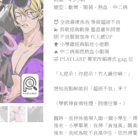
類型：歡樂、服裝、熱血、中二病
😈 全級最壞係我 爭做超級不良
💫 致敬經典動漫 重溫童年回憶
🆙 不良服裝加身 代入感UP
🐥 小學雞經典貼地小遊戲
🔥 中二病高燃熱血小劇場
🤣 PLAYLARP 獨家改編港式 gag 位
「人起朵！你起朵！冇人識你喎！」
想知我點解做到「超級不良」牙？
（學凱婷食兩枝煙，回憶往事。）
舊時，我仲係道場入面一個小學生，俾
後來，小學畢業，我俾「食鬼高」嘅高
後來，我成為咗不良高中生，依然俾夏