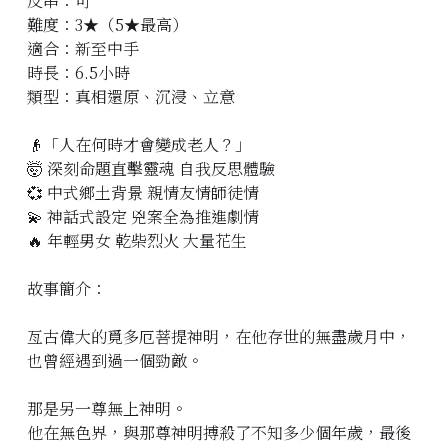
反串：可
難度：3★（5★最高）
立即預約
適合：新至中手
時長：6.5小時
類型：真相還原、沉浸、立意
👴「人在何時才會變成老人？」
🤯 深刻命題直擊靈魂 自我反思體驗
💞 中式鄉土背景 親情友情師徒情
💫 神話式設定 兇案全為推進劇情
🔥 年輕男女 乾柴烈火 大量花生
故事簡介：
亙古偉大的覓多厄菩提神明，在他存世的無盡歲月中，
也曾經遇到過一個勁敵。
那是另一尊無上神明。
他在無色界，與那尊神明搏殺了不知多少個年歲，最後