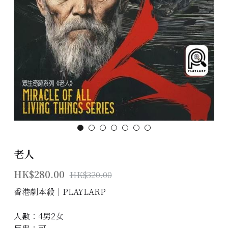
主題房間
會員優惠
學生優惠
主持/劇本招募
到址及團建服務
傳媒報道
老人
聯絡我們
HK$280.00
HK$320.00
Instagram
香港劇本殺│PLAYLARP
搜索
人數：4男2女