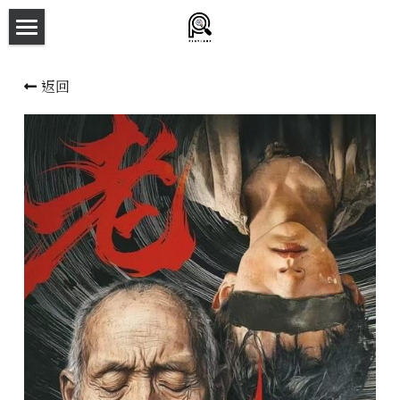
×
商品分類
主頁
返回
所有商品分類
劇本殺目錄
新本預告
主持人檔案
劇本相冊
拼團快團群組
劇本殺介紹
新手須知
預約方法