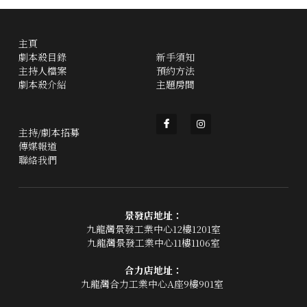
主頁
劇本殺目錄
新手須知
主持人檔案
預約方法
劇本殺介紹
主題房間
主持/劇本招募
傳媒報道
聯絡我們
景發店地址：
九龍灣景發工業中心12樓1201室
九龍灣景發工業中心11樓1106室
合力店地址：
九龍灣合力工業中心A座9樓901室 