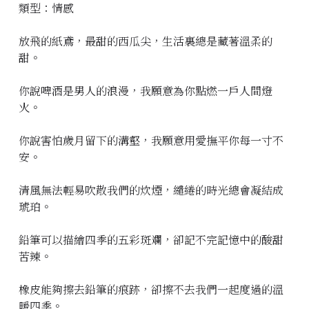
類型：情感
立即預約
放飛的紙鳶，最甜的西瓜尖，生活裏總是藏著溫柔的
甜。
你說啤酒是男人的浪漫，我願意為你點燃一戶人間燈
火。
你說害怕歲月留下的溝壑，我願意用愛撫平你每一寸不
安。
清風無法輕易吹散我們的炊煙，繾綣的時光總會凝結成
琥珀。
鉛筆可以描繪四季的五彩斑斕，卻記不完記憶中的酸甜
苦辣。
橡皮能夠擦去鉛筆的痕跡，卻擦不去我們一起度過的溫
暖四季。