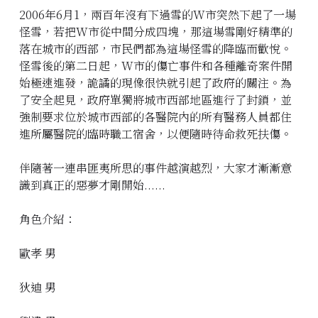
2006年6月1，兩百年沒有下過雪的W市突然下起了一場
怪雪，若把W市從中間分成四塊，那這場雪剛好精準的
落在城市的西部，市民們都為這場怪雪的降臨而歡悅。
怪雪後的第二日起，W市的傷亡事件和各種離奇案件開
始極速進發，詭譎的現像很快就引起了政府的關注。為
了安全起見，政府單獨將城市西部地區進行了封鎖，並
強制要求位於城市西部的各醫院內的所有醫務人員都住
進所屬醫院的臨時職工宿舍，以便隨時待命救死扶傷。
伴隨著一連串匪夷所思的事件越演越烈，大家才漸漸意
識到真正的惡夢才剛開始......
角色介紹：
歐孝 男
狄迪 男