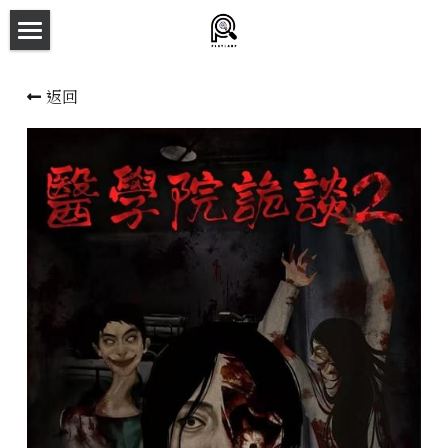
×
商品分類
主頁
返回
所有商品分類
劇本殺目錄
新本預告
主持人檔案
劇本相冊
拼團快團群組
劇本殺介紹
新手須知
預約方法