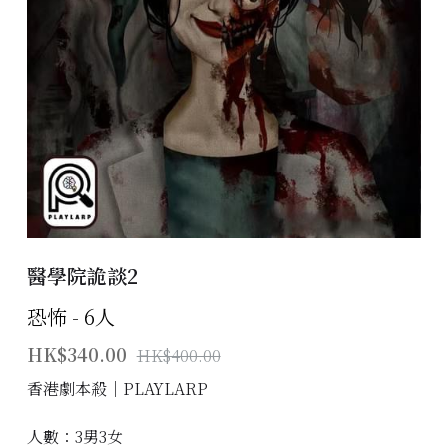
主題房間
會員優惠
學生優惠
主持/劇本招募
到址及團建服務
醫學院詭談2
傳媒報道
恐怖 - 6人
聯絡我們
HK$340.00
HK$400.00
Instagram
香港劇本殺│PLAYLARP
搜索
人數：3男3女