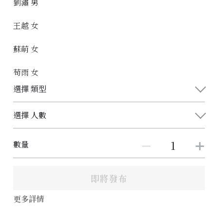
劉潚 男
王越 女
蘇萌 女
苟雨 女
選擇 類型
選擇 人數
數量
即將發布
更多詳情