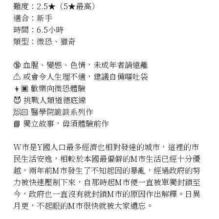
難度：2.5★（5★最高）
立即預約
適合：新手
時間：6.5小時
類型：微恐、獵奇
🔞 血腥、變態、色情，未成年者請遠離
⚠️ 或會令人生理不適，建議自備嘔吐袋
👦🏿 歡樂向微恐體驗
😈 挑戰人類道德底線
🧖🏻 醫學院詭談系列作
📘 獨立故事，毋須體驗前作
W市是Y國人口最多經濟也相對發達的城市，這裡的市
民生活安逸，相較於本國最偏僻的M市生活已經十分優
越，兩年前M市發生了不知起因的暴亂，經過政府的努
力被快速壓制下來，自那時起M市便一直被單獨封鎖至
今，政府也一直沒有就封鎖M市的原因作出解釋。日異
月更，不起眼的M市很快就被大家遺忘。