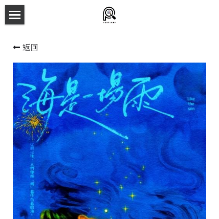
×
商品分類
主頁
返回
所有商品分類
劇本殺目錄
新本預告
主持人檔案
劇本相冊
拼團快團群組
劇本殺介紹
新手須知
預約方法