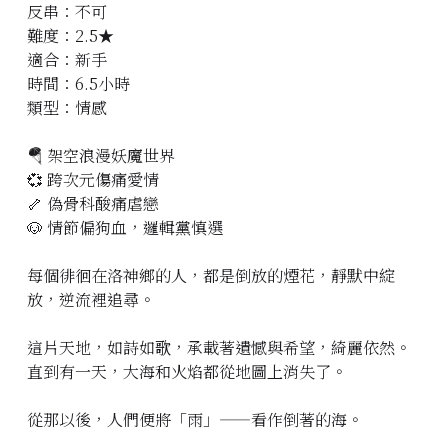
反串：不可
立即預約
難度：2.5★
適合：新手
時間：6.5小時
類型：情感
🪂 架空浪漫妖魔世界
💞 跨次元傷痛愛情
🦴 偽骨科酸痛虐戀
🐶 情節偏狗血，邏輯黨慎選
每個徘徊在洛神鄉的人，都是倒放的煙花，靜默中綻
放，逆流裡追尋。
這片天地，如詩如歌，承載著遺憾與希望，綺麗依然。
直到有一天，大海和火焰都從地圖上消失了。
從那以後，人們便將「雨」——看作倒著的海。