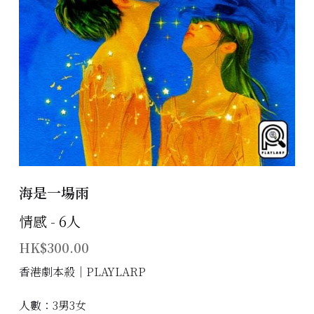
主題房間
會員優惠
學生優惠
主持/劇本招募
到址及團建服務
海是一場雨
傳媒報道
情感 - 6人
聯絡我們
HK$300.00
Instagram
香港劇本殺│PLAYLARP
搜索
人數：3男3女