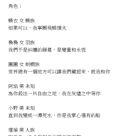
角色：
蝶衣 女 蝶族
如果可以，我寧願飛蛾撲火
裊裊 女 羽族
我們不是糾纏的藤蔓，是變量和永恆
團團 女 刺蝟族
世界總有一個地方可以讓我們藏起來，就我和你
阿焰 男 未知
為你殺出一片自由之地，我在灰燼之中等你
小野 男 未知
直到我變成一潭死水，你是我掌心僅有的船
瑾瑜 男 人族