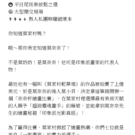
🚇 平日尾班車放鬆之選
立即預約
🤪 大型鬧交現場
👨‍👩‍👧‍👦 熟人私團喉嚨破壞本
你知道莫家村嗎？
哦～那你肯定知道莫奈奈了！
不是莫奶奶！是莫奈奈！他可是印象派畫家的代表人
物！
最近他有一幅叫《莫家村乾草堆》的作品被拍賣了上億
美元，於是莫奈奈的後人莫小貝，決定拿這筆錢開辦一
個「奈奈杯繪畫比賽」，在莫家村裡選擇最有美術天賦
的人賜予「超級靈魂畫手」的稱號，並能拿到莫奈奈先
生的繪畫秘籍「印象派光影真經」！
為了贏得比賽，莫家村掀起了繪畫熱潮，你們七位就是
來自「一郎畫室」的實力派選手。