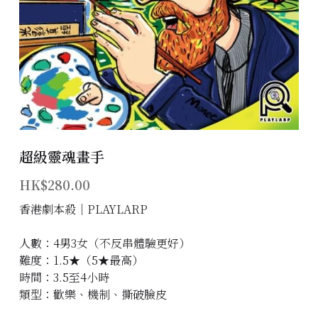
主題房間
會員優惠
學生優惠
主持/劇本招募
超級靈魂畫手
到址及團建服務
HK$280.00
傳媒報道
香港劇本殺│PLAYLARP
聯絡我們
人數：4男3女（不反串體驗更好）
難度：1.5★（5★最高）
Instagram
時間：3.5至4小時
類型：歡樂、機制、撕破臉皮
搜索