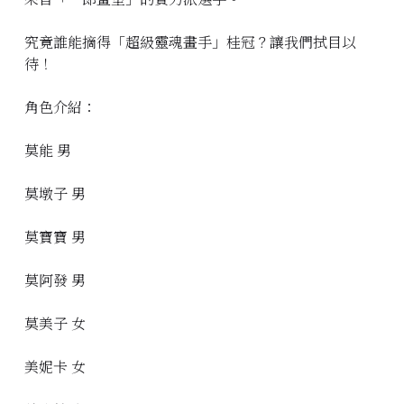
究竟誰能摘得「超級靈魂畫手」桂冠？讓我們拭目以
待！
角色介紹：
莫能 男
莫墩子 男
莫寶寶 男
莫阿發 男
莫美子 女
美妮卡 女