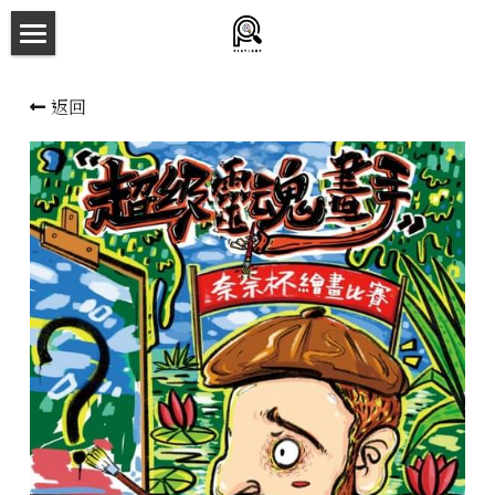
×
商品分類
主頁
返回
所有商品分類
劇本殺目錄
新本預告
主持人檔案
劇本相冊
拼團快團群組
劇本殺介紹
新手須知
預約方法