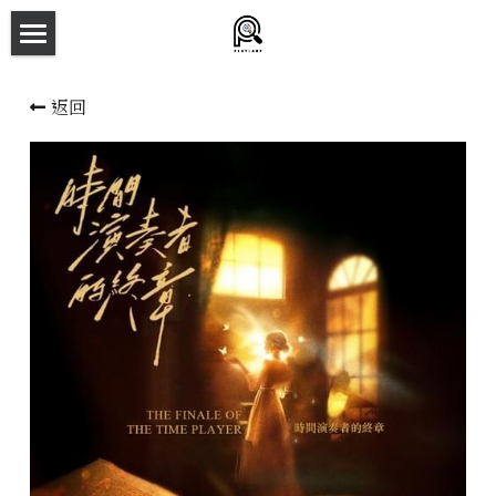
×
商品分類
主頁
返回
所有商品分類
劇本殺目錄
新本預告
主持人檔案
劇本相冊
拼團快團群組
劇本殺介紹
新手須知
預約方法