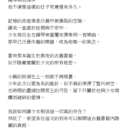
我不清楚這樣的日子究竟還有多久。
記憶的流逝像是沙漏中被撕裂的空隙，
讓我一直處於迷惘與不安中，
少女每日坐在鋼琴旁重覆地彈奏同一首樂曲，
那早已泛黃作舊的樂譜，成為她唯一的執念。
書架那本誕生於黑夜的古舊書籍，
似乎隱藏着關於少女的所有秘密。
小鎮的街頭在上一刻就不再喧囂，
少年此次以愛為名的詭計，似乎真的停滯了整片時空，
在時間的盡頭拉開冥王的弓弦，留下只屬於他與少女燦
爛而破碎的愛情。
我該如何讓少女相信這一切真的存在？
拜託了，希望各位這次的到來可以解開這古舊書籍內隱
藏的真相，