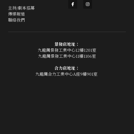
主持/劇本招募
主題房間
傳媒報道
聯絡我們
會員優惠
學生優惠
景發店地址：
九龍灣景發工業中心12樓1201室
主持/劇本招募
九龍灣景發工業中心11樓1106室
合力店地址：
到址及團建服務
九龍灣合力工業中心A座9樓901室 
傳媒報道
聯絡我們
Instagram
搜索