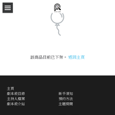
×
商品分類
主頁
所有商品分類
劇本殺目錄
新本預告
主持人檔案
該商品目前已下架。
返回主頁
劇本相冊
拼團快團群組
主頁
劇本殺介紹
劇本殺目錄
新手須知
主持人檔案
預約方法
新手須知
劇本殺介紹
主題房間
預約方法