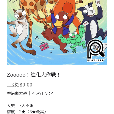
主題房間
會員優惠
學生優惠
主持/劇本招募
到址及團建服務
傳媒報道
Zooooo！進化大作戰！
聯絡我們
HK$280.00
香港劇本殺│PLAYLARP
Instagram
人數：7人不限
搜索
難度：2★（5★最高）