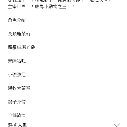
主宰世界！！成為小動物之王！！
角色介紹：
長頸鹿茉莉
暹羅貓瑪奇朵
青蛙咕呱
小強強尼
邊牧犬茶蛋
鴿子扑愣
企鵝渣渣
選擇 人數