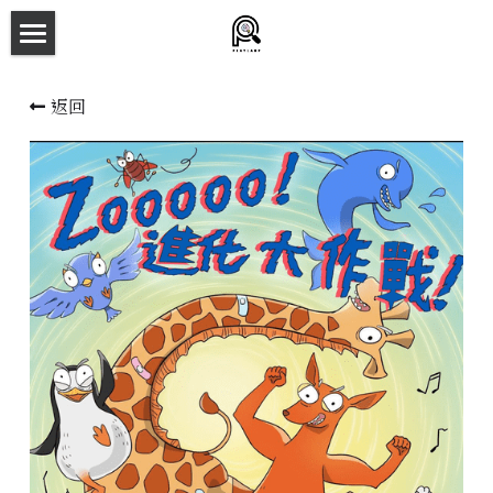
×
商品分類
主頁
返回
所有商品分類
劇本殺目錄
新本預告
主持人檔案
劇本相冊
拼團快團群組
劇本殺介紹
新手須知
預約方法