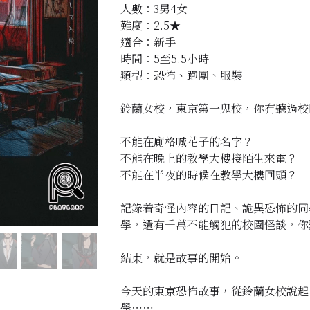
人數：3男4女
難度：2.5★
適合：新手
時間：5至5.5小時
類型：恐怖、跑團、服裝
鈴蘭女校，東京第一鬼校，你有聽過校
不能在廁格喊花子的名字？
不能在晚上的教學大樓接陌生來電？
不能在半夜的時候在教學大樓回頭？
記錄着奇怪內容的日記、詭異恐怖的同
學，還有千萬不能觸犯的校園怪談，你
結束，就是故事的開始。
今天的東京恐怖故事，從鈴蘭女校說起
學⋯⋯