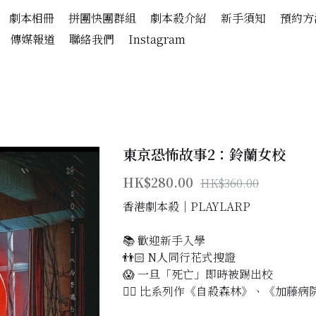
劇本相冊
拼團快團群組
劇本殺介紹
新手須知
預約方
傳媒報道
聯絡我們
Instagram
東京恐怖故事2：鈴蘭女校
HK$280.00
HK$360.00
香港劇本殺│PLAYLARP
📚 歡迎新手入學
👬🏻 N人同行花式搜證
😱 一旦「死亡」即時被踢出校
👌🏻 比系列作《自殺森林》、《加藤