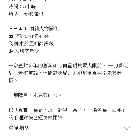
時間：5小時
立即預約
類型：硬核推理
👨‍👩‍👧‍👦 複雜人物關係
📖 敘詭愛好者狂喜
🔍 線索前置細節深藏
📝 人均字量少
一宗塵封多年的舊案如今再重現於眾人眼前， 一切看似
早已蓋棺定論，但擺設謎局之人卻堅稱真相還未被發
掘。
一葉障目，未見泰山矣。
以「真實」為局，以「計謀」為子，一場名為「公平」
的推理對決已經悄然開始...
選擇 類型