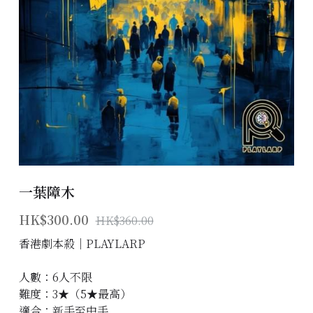
主題房間
會員優惠
學生優惠
主持/劇本招募
到址及團建服務
一葉障木
傳媒報道
HK$300.00
HK$360.00
聯絡我們
香港劇本殺│PLAYLARP
Instagram
人數：6人不限
搜索
難度：3★（5★最高）
適合：新手至中手