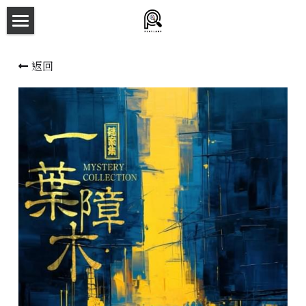
×
商品分類
主頁
返回
所有商品分類
劇本殺目錄
新本預告
主持人檔案
劇本相冊
拼團快團群組
劇本殺介紹
新手須知
預約方法