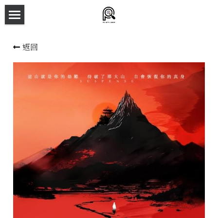
×
商品分類
主頁
返回
所有商品分類
劇本殺目錄
新本預告
主持人檔案
劇本相冊
拼團快團群組
劇本殺介紹
新手須知
預約方法