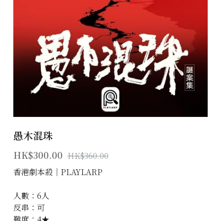
主題房間
會員優惠
學生優惠
主持/劇本招募
到址及團建服務
愚木混珠
傳媒報道
HK$300.00
HK$360.00
聯絡我們
香港劇本殺│PLAYLARP
Instagram
人數：6人
搜索
反串：可
難度：4★