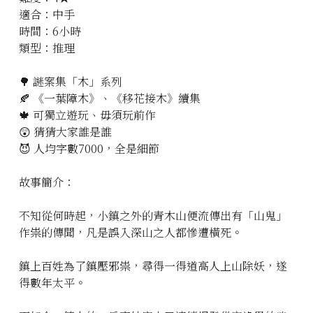
適合：中手
立即預約
時間：6小時
類型：推理
🌳 謎案集「木」系列
🍂 《一葉障木》、《移花接木》續集
🍁 可獨立遊玩、毋須玩前作
😲 猜猜大家誰是誰
😈 人均字數7000，全是細節
故事簡介：
不知從何時起，小鎮之外的青木山便流傳出有「山鬼」
作祟的傳聞，凡是誤入深山之人都慘遭橫死。
鎮上百姓為了鎮壓邪祟，尋得一得道高人上山除妖，遂
得數年太平。