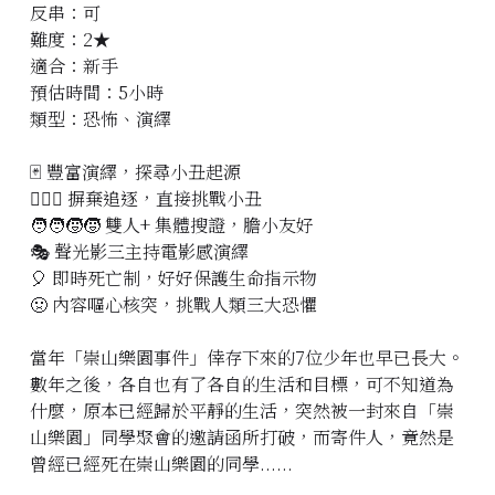
反串：可
立即預約
難度：2★
適合：新手
預估時間：5小時
類型：恐怖、演繹
🃏 豐富演繹，探尋小丑起源
🏃🏻‍♂️ 摒棄追逐，直接挑戰小丑
🧑‍🧑‍🧒‍🧒 雙人+ 集體搜證，膽小友好
🎭 聲光影三主持電影感演繹
🎈 即時死亡制，好好保護生命指示物
🤢 內容嘔心核突，挑戰人類三大恐懼
當年「崇山樂園事件」倖存下來的7位少年也早已長大。
數年之後，各自也有了各自的生活和目標，可不知道為
什麼，原本已經歸於平靜的生活，突然被一封來自「崇
山樂園」同學聚會的邀請函所打破，而寄件人，竟然是
曾經已經死在崇山樂園的同學......