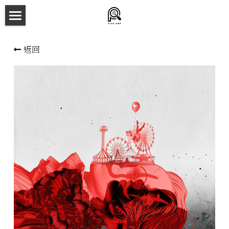
×
商品分類
主頁
返回
所有商品分類
劇本殺目錄
新本預告
主持人檔案
劇本相冊
拼團快團群組
劇本殺介紹
新手須知
預約方法