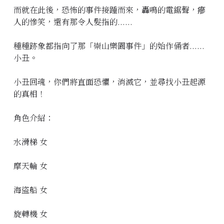
而就在此後，恐怖的事件接踵而來，轟鳴的電鋸聲，瘮
人的慘笑，還有那令人髮指的......
種種跡象都指向了那「崇山樂園事件」的始作俑者......
小丑。
小丑回魂，你們將直面恐懼，消滅它，並尋找小丑起源
的真相！
角色介紹：
水滑梯 女
摩天輪 女
海盜船 女
旋轉機 女