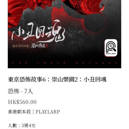
主題房間
會員優惠
學生優惠
主持/劇本招募
到址及團建服務
東京恐怖故事6：崇山樂園2：小丑回魂
傳媒報道
恐怖 - 7人
聯絡我們
HK$560.00
Instagram
香港劇本殺│PLAYLARP
搜索
人數：3男4女