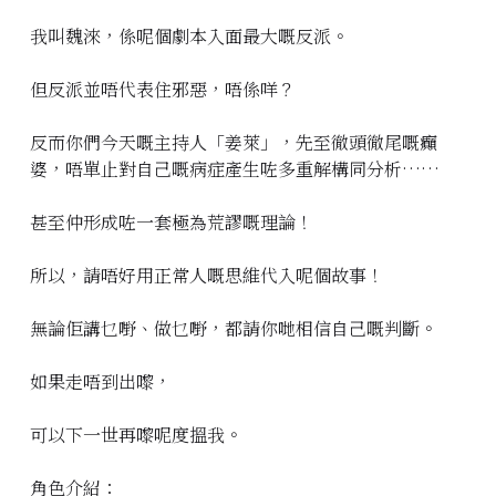
我叫魏淶，係呢個劇本入面最大嘅反派。
但反派並唔代表住邪惡，唔係咩？
反而你們今天嘅主持人「姜萊」，先至徹頭徹尾嘅癲
婆，唔單止對自己嘅病症產生咗多重解構同分析……
甚至仲形成咗一套極為荒謬嘅理論！
所以，請唔好用正常人嘅思維代入呢個故事！
無論佢講乜嘢、做乜嘢，都請你哋相信自己嘅判斷。
如果走唔到出嚟，
可以下一世再嚟呢度搵我。
角色介紹：