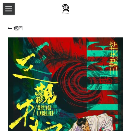
×
商品分類
主頁
返回
所有商品分類
劇本殺目錄
新本預告
主持人檔案
劇本相冊
拼團快團群組
劇本殺介紹
新手須知
預約方法