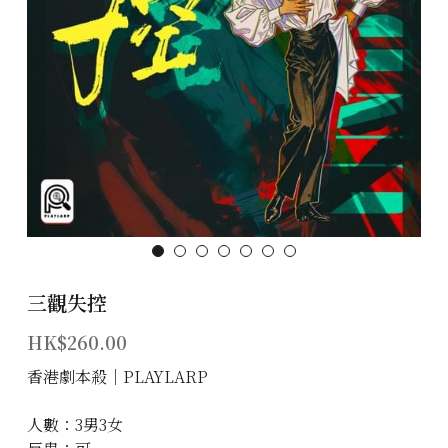
主題房間
會員優惠
學生優惠
主持/劇本招募
到址及團建服務
傳媒報道
三觀失控
聯絡我們
HK$260.00
Instagram
香港劇本殺│PLAYLARP
搜索
人數：3男3女