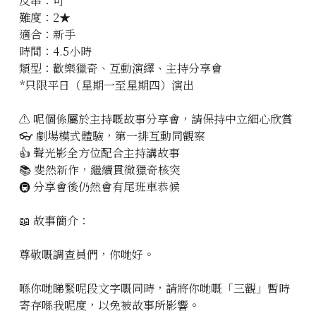
反串：可
難度：2★
立即預約
適合：新手
時間：4.5小時
類型：歡樂獵奇、互動演繹、主持分享會
*只限平日（星期一至星期四）演出
⚠️ 呢個係屬於主持嘅故事分享會，請保持中立細心欣賞
👓 劇場模式體驗，第一排互動同觀察
👍 聲光影全方位配合主持講故事
📚 斐然新作，繼續貫徹獵奇核突
🚇 分享會後仍然會有尾班車恭候
📖 故事簡介：
尊敬嘅調查員們，你哋好。
喺你哋睇緊呢段文字嘅同時，請將你哋嘅「三觀」暫時
寄存喺我呢度，以免被故事所影響。