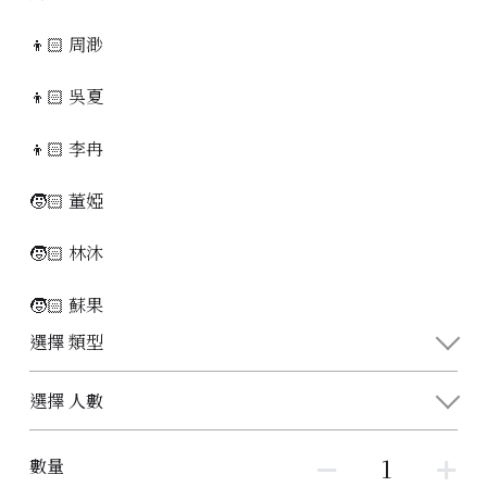
👦🏻 周渺
👦🏻 吳夏
👦🏻 李冉
🧒🏻 董婭
🧒🏻 林沐
🧒🏻 蘇果
選擇 類型
選擇 人數
數量