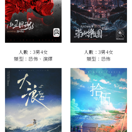
人數：3男4女
人數：3男4女
類型：恐怖、演繹
類型：恐怖