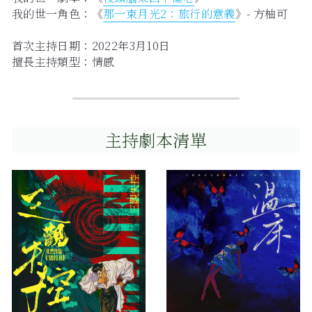
我的世一角色：《
那一束月光2：旅行的意義
》- 方柚可
立即預約
首次主持日期：2022年3月10日
擅長主持類型：情感  
主持劇本清單