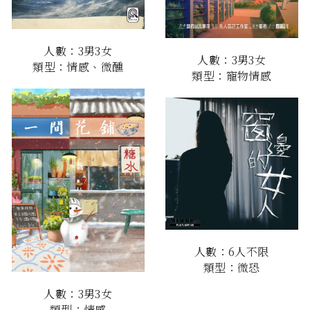
人數：3男3女
人數：3男3女
類型：情感、微醺
類型：寵物情感
人數：6人不限
類型：微恐
人數：3男3女
類型：情感