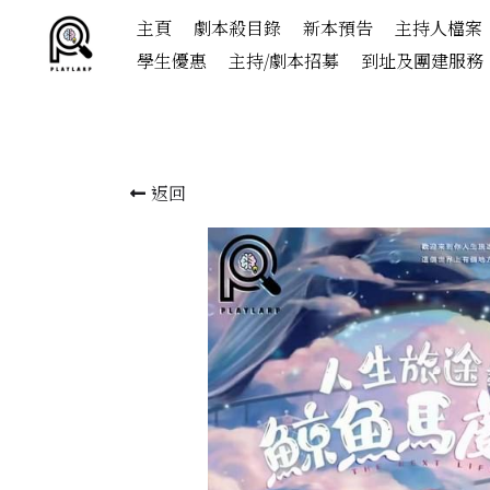
主頁
劇本殺目錄
新本預告
主持人檔案
學生優惠
主持/劇本招募
到址及團建服務
返回