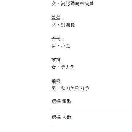
女，河豚獨輪車演員
萱萱：
女，副團長
天天：
男，小丑
落落：
女，美人魚
飛飛：
男，秋刀魚飛刀手
選擇 類型
選擇 人數