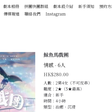
劇本相冊
拼團快團群組
劇本殺介紹
新手須知
預約方
傳媒報道
聯絡我們
Instagram
鯨魚馬戲團
情感 - 6人
HK$280.00
人數：2男4女（不可反串）
難度：2★（5★最高）
適合：新手
時間：4小時
類型：治癒、沉浸