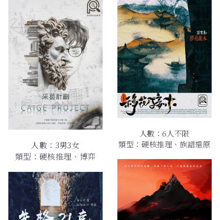
人數：6人不限
類型：硬核推理、族譜還原
人數：3男3女
類型：硬核推理、博弈