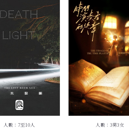
 人數：7至10人
人數：3男3女