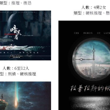
類型：
推理、微恐 
人數：4男2女
類型：
硬核推理、懸
人數：6至12人
型：刑偵、硬核推理