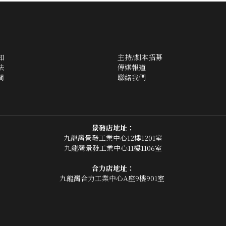
知
主持/劇本招募
法
傳媒報道
間
聯絡我們
景發店地址：
九龍灣景發工業中心12樓1201室
九龍灣景發工業中心11樓1106室
合力店地址：
九龍灣合力工業中心A座9樓901室 