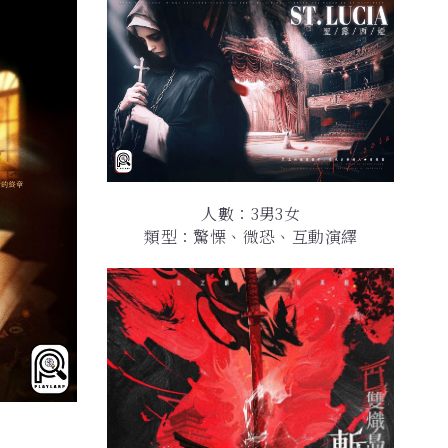
人數：3男3女
類型：驚慄、微恐、互動演繹