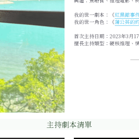
興趣：煮嘢食、推理電影、
我的世一劇本：《
紅黑館事
我的世一角色：《
蒲公英的
首次主持日期：2023年3月1
擅長主持類型：硬核推理、
主持劇本清單