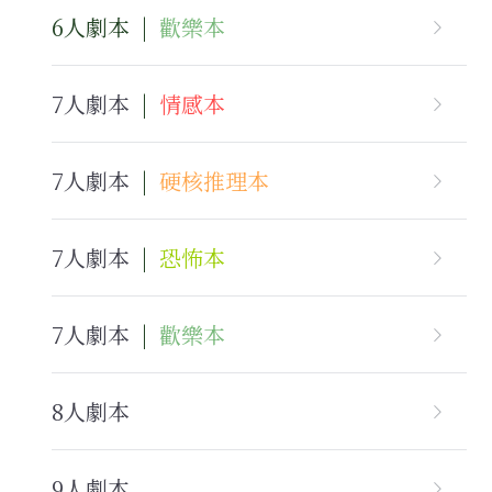
6人劇本  |  
歡樂本
主題房間
會員優惠
7人劇本  
|  
情感本
學生優惠
7人劇本  
|  
硬核推理本
主持/劇本招募
到址及團建服務
7人劇本
  |  
恐怖本
傳媒報道
7人劇本
  |  
歡樂本
聯絡我們
Instagram
8人劇本
搜索
9人劇本