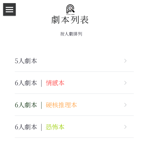
×
商品分類
劇本列表
主頁
所有商品分類
 按人數排列
劇本殺目錄
新本預告
5人劇本
主持人檔案
劇本相冊
6人劇本  |  
情感本
拼團快團群組
6人劇本  |  
硬核推理本
劇本殺介紹
新手須知
6人劇本  |  
恐怖本
預約方法